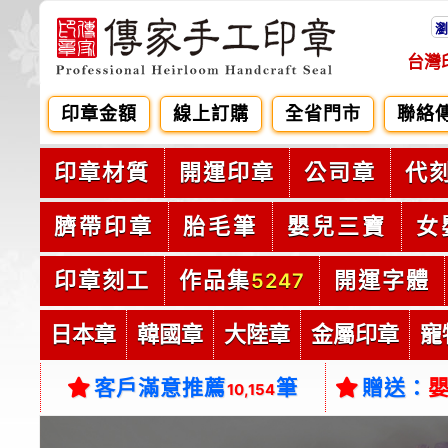
瀏
台灣
印章金額
線上訂購
全省門市
聯絡
印章材質
開運印章
公司章
代
臍帶印章
胎毛筆
嬰兒三寶
女
印章刻工
作品集
開運字體
5247
日本章
韓國章
大陸章
金屬印章
寵
客戶滿意推薦
筆
贈送：
10,154