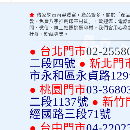
傳家網頁內容豐富，產品繁多，關於「產品
髮、免費八字推薦印章材質」，歡迎您：電話詢問
問、微信、線上拍照挑選印材。我們會用心為
社群、粉絲專業。
● 台北門市
02-2558
二段四號
● 新北門
市永和區永貞路12
● 桃園門市
03-3680
二段1137號
● 新竹
經國路三段71號
● 台中門市
04-2202