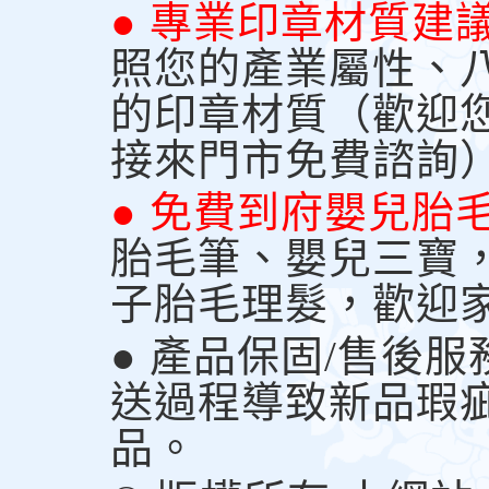
● 專業印章材質建
照您的產業屬性、
的印章材質（歡迎
接來門市免費諮詢
● 免費到府嬰兒胎
胎毛筆、嬰兒三寶
子胎毛理髮，歡迎
● 產品保固/售後
送過程導致新品瑕
品。