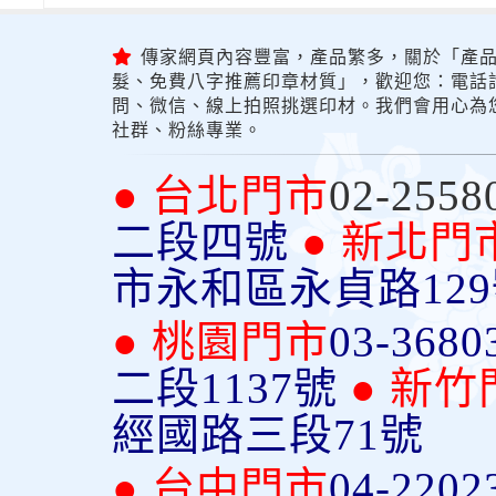
傳家網頁內容豐富，產品繁多，關於「產品
髮、免費八字推薦印章材質」，歡迎您：電話詢問
問、微信、線上拍照挑選印材。我們會用心為
社群、粉絲專業。
● 台北門市
02-2558
二段四號
● 新北門
市永和區永貞路12
● 桃園門市
03-3680
二段1137號
● 新竹
經國路三段71號
● 台中門市
04-2202