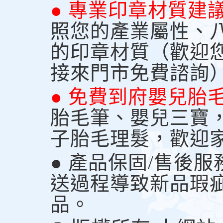
● 專業印章材質建
照您的產業屬性、
的印章材質（歡迎
接來門市免費諮詢
● 免費到府嬰兒胎
胎毛筆、嬰兒三寶
子胎毛理髮，歡迎
● 產品保固/售後
送過程導致新品瑕
品。