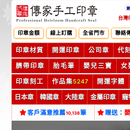
瀏
台灣
印章金額
線上訂購
全省門市
聯絡
印章材質
開運印章
公司章
代
臍帶印章
胎毛筆
嬰兒三寶
女
印章刻工
作品集
開運字體
5247
日本章
韓國章
大陸章
金屬印章
寵
客戶滿意推薦
筆
贈送：
10,138