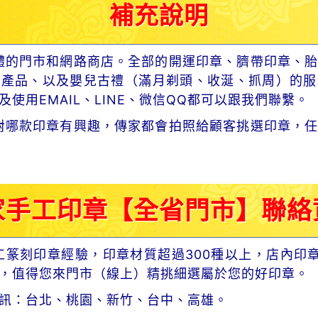
補充說明
體的門市和網路商店。全部的開運印章、臍帶印章、胎
章產品、以及嬰兒古禮（滿月剃頭、收涎、抓周）的服
使用EMAIL、LINE、微信QQ都可以跟我們聯繫。
對哪款印章有興趣，傳家都會拍照給顧客挑選印章，任
家手工印章【全省門市】聯絡
工篆刻印章經驗，印章材質超過300種以上，店內印
，值得您來門市（線上）精挑細選屬於您的好印章。
訊：台北、桃園、新竹、台中、高雄。