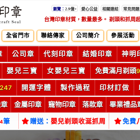
瀏覽：
2.9億+
愛心公益
相關連結
常見問題
台灣印章材質，數量最多。 剃頭和抓周
全省門市
聯絡傳家
公司簡介
參展活動
章
公司章
代刻印章
結婚印章
神明
嬰兒三寶
女嬰兒三寶
免費滿月剃頭
9
開運字體
製作過程
印材訂做
247
陸章
金屬印章
寵物印章
落款章
畢業禮品
筆
贈送：
嬰兒剃頭收涎抓周
免費
54