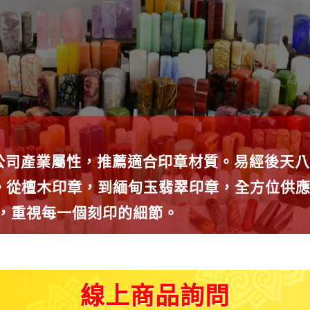
公司產業屬性，推薦適合印章材質。易經後天八
種。從檀木印章，到緬甸玉翡翠印章，全方位供
師，重視每一個刻印的細節。
線上商品詢問