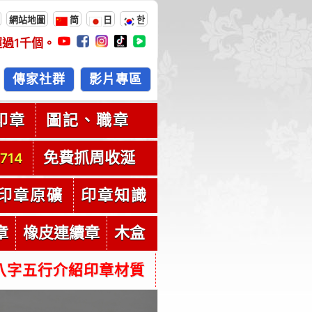
網站地圖
简
日
한
超過
1千
個。
傳家社群
影片專區
印章
圖記、職章
免費抓周收涎
714
印章原礦
印章知識
章
橡皮連續章
木盒
八字五行介紹印章材質