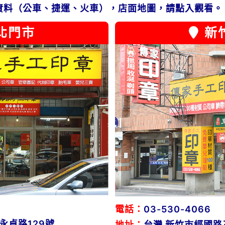
資料（公車、捷運、火車），店面地圖，請點入觀看。
北門市
新
電話：
03-530-4066
永貞路129號
地址：
台灣 新竹市經國路