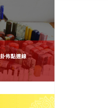
卦佈點連線
應