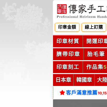
印章金額
線上訂購
印章材質
開運印
臍帶印章
胎毛筆
印章刻工
作品集
5
日本章
韓國章
大
客戶滿意推薦
10,1