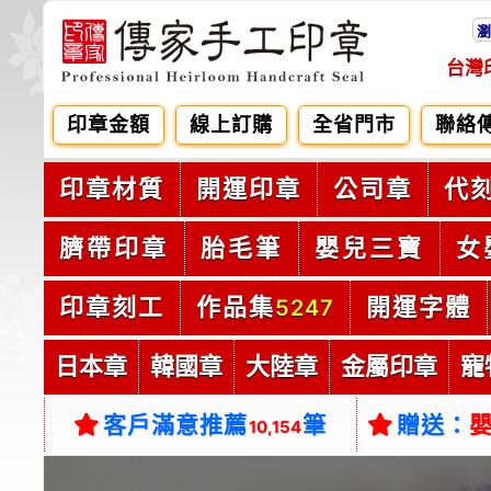
瀏
台灣
印章金額
線上訂購
全省門市
聯絡
印章材質
開運印章
公司章
代
臍帶印章
胎毛筆
嬰兒三寶
女
印章刻工
作品集
開運字體
5247
日本章
韓國章
大陸章
金屬印章
寵
客戶滿意推薦
筆
贈送：
10,154