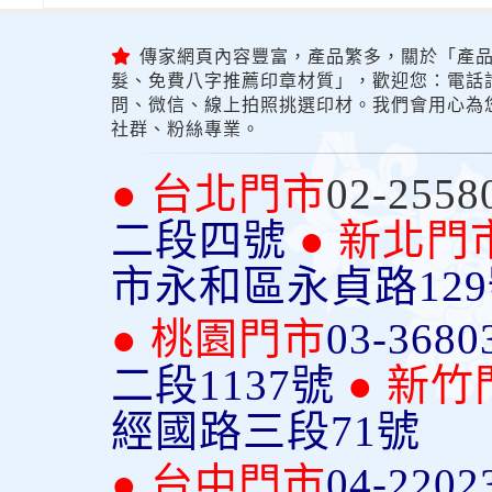
傳家網頁內容豐富，產品繁多，關於「產品
髮、免費八字推薦印章材質」，歡迎您：電話詢問
問、微信、線上拍照挑選印材。我們會用心為
社群、粉絲專業。
● 台北門市
02-2558
二段四號
● 新北門
市永和區永貞路12
● 桃園門市
03-3680
二段1137號
● 新竹
經國路三段71號
● 台中門市
04-2202