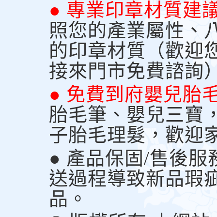
● 專業印章材質建
照您的產業屬性、
的印章材質（歡迎
接來門市免費諮詢
● 免費到府嬰兒胎
胎毛筆、嬰兒三寶
子胎毛理髮，歡迎
● 產品保固/售後
送過程導致新品瑕
品。