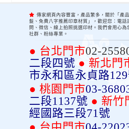
傳家網頁內容豐富，產品繁多，關於「產品
髮、免費八字推薦印章材質」，歡迎您：電話詢問
問、微信、線上拍照挑選印材。我們會用心為
社群、粉絲專業。
● 台北門市
02-2558
二段四號
● 新北門
市永和區永貞路12
● 桃園門市
03-3680
二段1137號
● 新竹
經國路三段71號
● 台中門市
04-2202