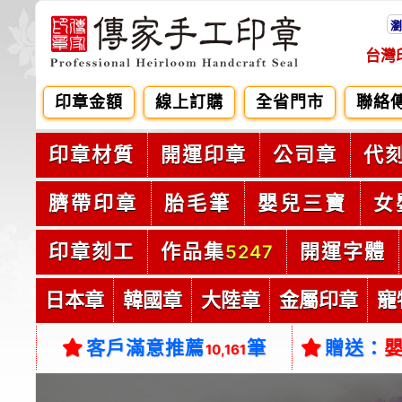
瀏
台灣
印章金額
線上訂購
全省門市
聯絡
印章材質
開運印章
公司章
代
臍帶印章
胎毛筆
嬰兒三寶
女
印章刻工
作品集
開運字體
5247
日本章
韓國章
大陸章
金屬印章
寵
客戶滿意推薦
筆
贈送：
10,161