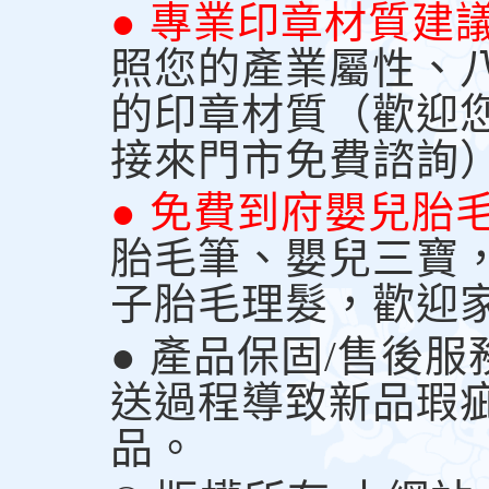
● 專業印章材質建
照您的產業屬性、
的印章材質（歡迎
接來門市免費諮詢
● 免費到府嬰兒胎
胎毛筆、嬰兒三寶
子胎毛理髮，歡迎
● 產品保固/售後
送過程導致新品瑕
品。