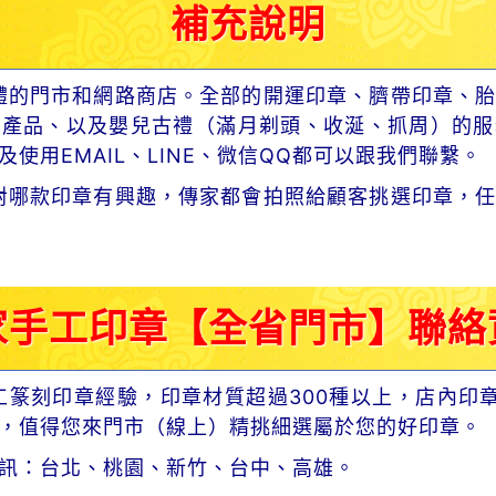
補充說明
體的門市和網路商店。全部的開運印章、臍帶印章、胎
章產品、以及嬰兒古禮（滿月剃頭、收涎、抓周）的服
使用EMAIL、LINE、微信QQ都可以跟我們聯繫。
對哪款印章有興趣，傳家都會拍照給顧客挑選印章，任
家手工印章【全省門市】聯絡
工篆刻印章經驗，印章材質超過300種以上，店內印
，值得您來門市（線上）精挑細選屬於您的好印章。
訊：台北、桃園、新竹、台中、高雄。