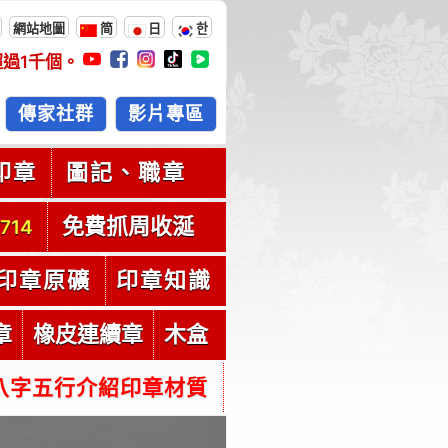
網站地圖
简
日
한
超過
1千
個。
傳家社群
影片專區
印章
圖記、職章
免費抓周收涎
714
印章原礦
印章知識
章
橡皮連續章
木盒
八字五行介紹印章材質