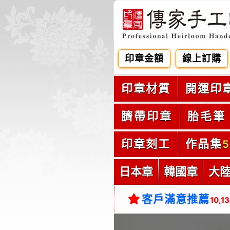
印章金額
線上訂購
印章材質
開運印
臍帶印章
胎毛筆
印章刻工
作品集
5
日本章
韓國章
大
客戶滿意推薦
10,1