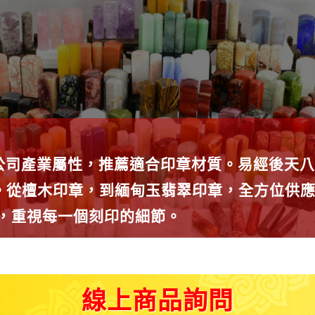
公司產業屬性，推薦適合印章材質。易經後天八
種。從檀木印章，到緬甸玉翡翠印章，全方位供
師，重視每一個刻印的細節。
線上商品詢問