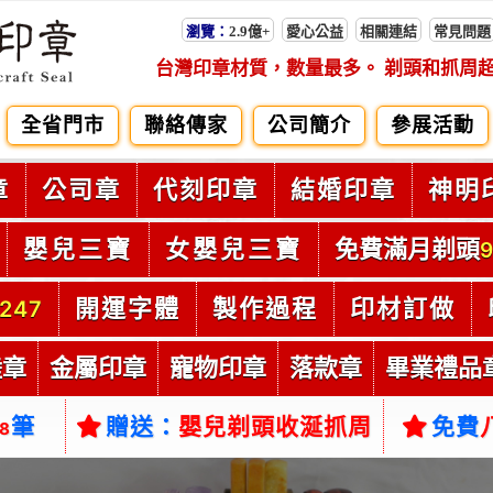
瀏覽：
2.9億+
愛心公益
相關連結
常見問題
台灣印章材質，數量最多。 剃頭和抓周
全省門市
聯絡傳家
公司簡介
參展活動
章
公司章
代刻印章
結婚印章
神明
嬰兒三寶
女嬰兒三寶
免費滿月剃頭
9
開運字體
製作過程
印材訂做
247
陸章
金屬印章
寵物印章
落款章
畢業禮品
筆
贈送：
嬰兒剃頭收涎抓周
免費
38