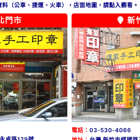
資料（公車、捷運、火車），店面地圖，請點入觀看。
北門市
新
電話：
03-530-4066
永貞路129號
地址：
台灣 新竹市經國路