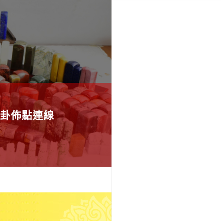
卦佈點連線
應