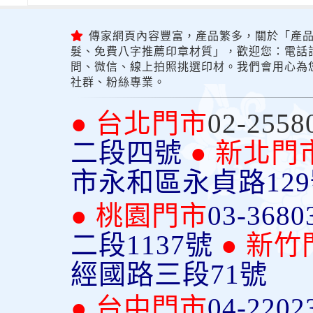
傳家網頁內容豐富，產品繁多，關於「產品
髮、免費八字推薦印章材質」，歡迎您：電話詢問
問、微信、線上拍照挑選印材。我們會用心為
社群、粉絲專業。
● 台北門市
02-2558
二段四號
● 新北門
市永和區永貞路12
● 桃園門市
03-3680
二段1137號
● 新竹
經國路三段71號
● 台中門市
04-2202