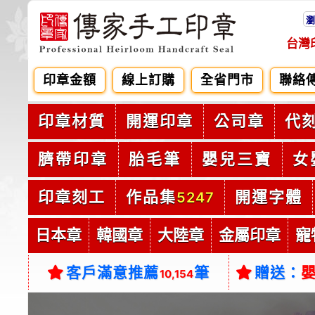
瀏
台灣
印章金額
線上訂購
全省門市
聯絡
印章材質
開運印章
公司章
代
臍帶印章
胎毛筆
嬰兒三寶
女
印章刻工
作品集
開運字體
5247
日本章
韓國章
大陸章
金屬印章
寵
客戶滿意推薦
筆
贈送：
10,154