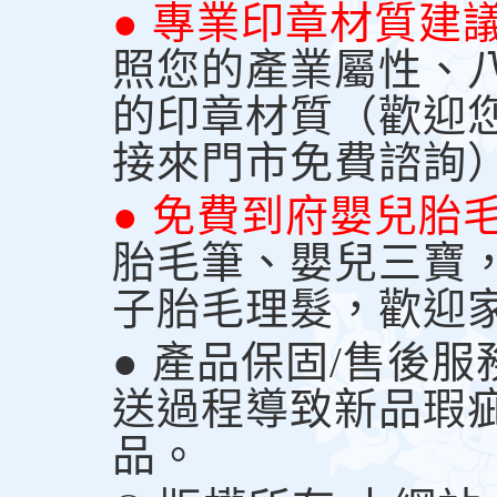
● 專業印章材質建
照您的產業屬性、
的印章材質（歡迎
接來門市免費諮詢
● 免費到府嬰兒胎
胎毛筆、嬰兒三寶
子胎毛理髮，歡迎
● 產品保固/售後
送過程導致新品瑕
品。