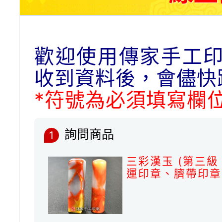
歡迎使用傳家手工
收到資料後，會儘快
*符號為必須填寫欄
詢問商品
1
三彩漢玉 (第三
運印章、臍帶印章