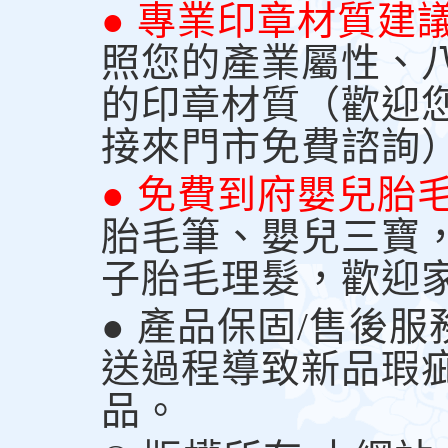
● 專業印章材質建
照您的產業屬性、
的印章材質（歡迎
接來門市免費諮詢
● 免費到府嬰兒胎
胎毛筆、嬰兒三寶
子胎毛理髮，歡迎
● 產品保固/售後
送過程導致新品瑕
品。