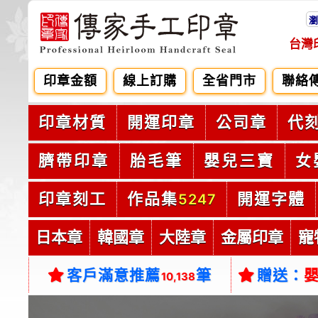
瀏
台灣
印章金額
線上訂購
全省門市
聯絡
印章材質
開運印章
公司章
代
臍帶印章
胎毛筆
嬰兒三寶
女
印章刻工
作品集
開運字體
5247
日本章
韓國章
大陸章
金屬印章
寵
客戶滿意推薦
筆
贈送：
10,138