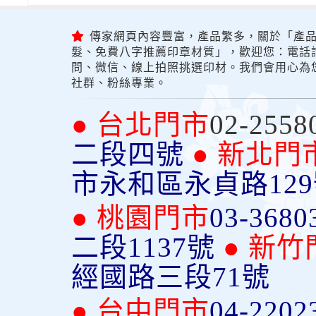
傳家網頁內容豐富，產品繁多，關於「產品
髮、免費八字推薦印章材質」，歡迎您：電話詢問
問、微信、線上拍照挑選印材。我們會用心為
社群、粉絲專業。
● 台北門市
02-2558
二段四號
● 新北門
市永和區永貞路12
● 桃園門市
03-3680
二段1137號
● 新竹
經國路三段71號
● 台中門市
04-2202