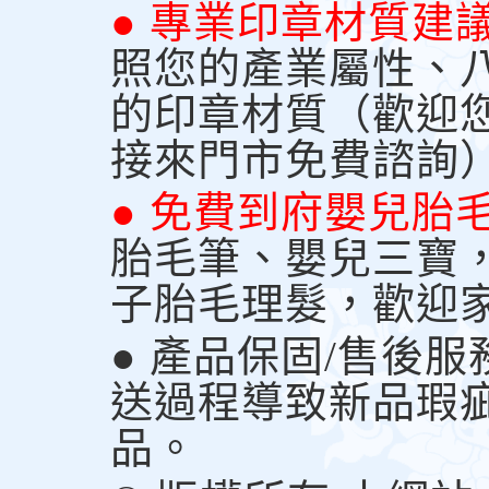
● 專業印章材質建
照您的產業屬性、
的印章材質（歡迎
接來門市免費諮詢
● 免費到府嬰兒胎
胎毛筆、嬰兒三寶
子胎毛理髮，歡迎
● 產品保固/售後
送過程導致新品瑕
品。