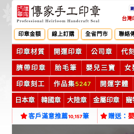
瀏
台灣
印章金額
線上訂購
全省門市
聯絡
印章材質
開運印章
公司章
代
臍帶印章
胎毛筆
嬰兒三寶
女
印章刻工
作品集
開運字體
5247
日本章
韓國章
大陸章
金屬印章
寵
客戶滿意推薦
筆
贈送：
10,157