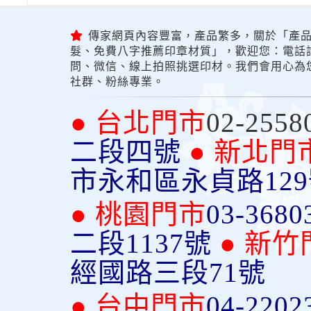
傳家網頁內容豐富，產品繁多，關於「產品
髮、免費八字推薦印章材質」，歡迎您：電話詢問
問、微信、線上拍照挑選印材。我們會用心為
社群、粉絲專業。
● 台北門市
02-2558
二段四號
● 新北門
市永和區永貞路12
● 桃園門市
03-3680
二段1137號
● 新竹
經國路三段71號
● 台中門市
04-2202