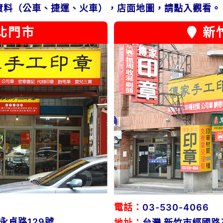
資料（公車、捷運、火車），店面地圖，請點入觀看。
北門市
新
電話：
03-530-4066
永貞路129號
地址：
台灣 新竹市經國路