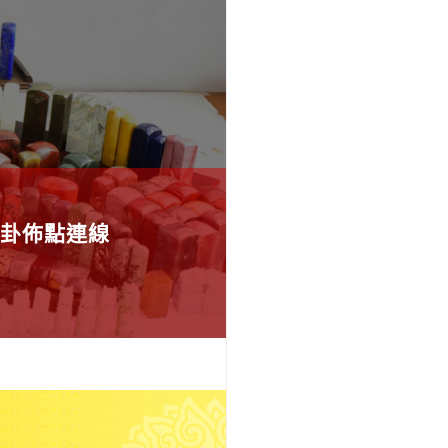
卦佈點連線
應