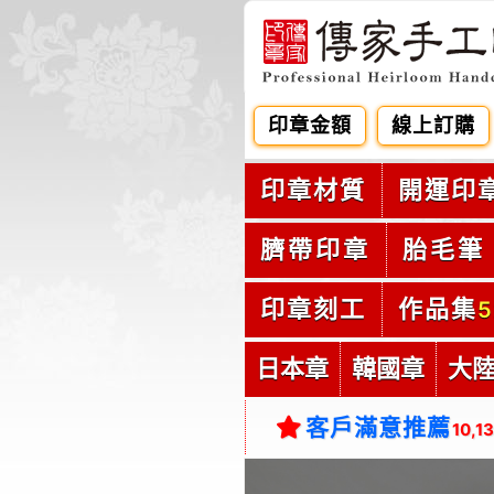
印章金額
線上訂購
印章材質
開運印
臍帶印章
胎毛筆
印章刻工
作品集
5
日本章
韓國章
大
客戶滿意推薦
10,1