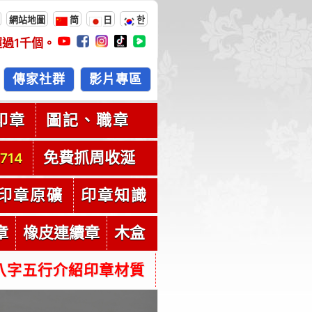
網站地圖
简
日
한
超過
1千
個。
傳家社群
影片專區
印章
圖記、職章
免費抓周收涎
714
印章原礦
印章知識
章
橡皮連續章
木盒
八字五行介紹印章材質