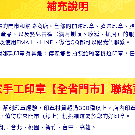
補充說明
體的門市和網路商店。全部的開運印章、臍帶印章、胎
章產品、以及嬰兒古禮（滿月剃頭、收涎、抓周）的服
使用EMAIL、LINE、微信QQ都可以跟我們聯繫。
對哪款印章有興趣，傳家都會拍照給顧客挑選印章，任
家手工印章【全省門市】聯絡
工篆刻印章經驗，印章材質超過300種以上，店內印
，值得您來門市（線上）精挑細選屬於您的好印章。
訊：台北、桃園、新竹、台中、高雄。