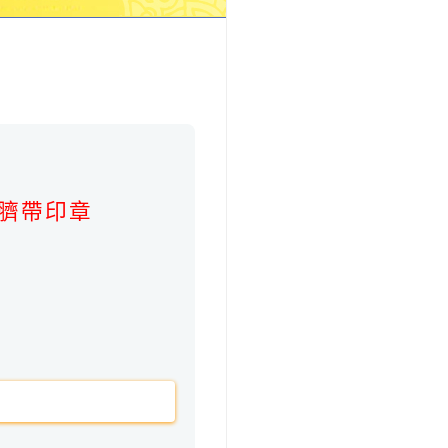
。
臍帶印章