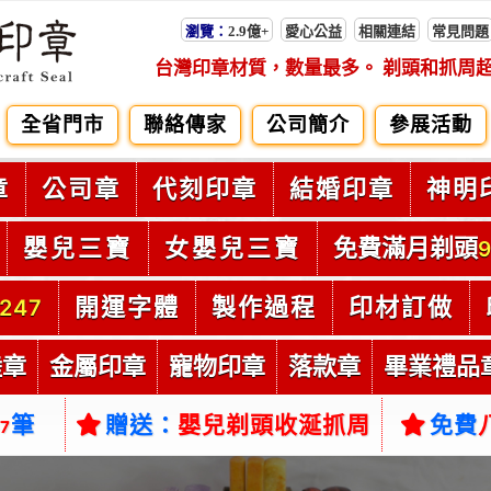
瀏覽：
2.9億+
愛心公益
相關連結
常見問題
台灣印章材質，數量最多。 剃頭和抓周
全省門市
聯絡傳家
公司簡介
參展活動
章
公司章
代刻印章
結婚印章
神明
嬰兒三寶
女嬰兒三寶
免費滿月剃頭
9
開運字體
製作過程
印材訂做
247
陸章
金屬印章
寵物印章
落款章
畢業禮品
筆
贈送：
嬰兒剃頭收涎抓周
免費
37