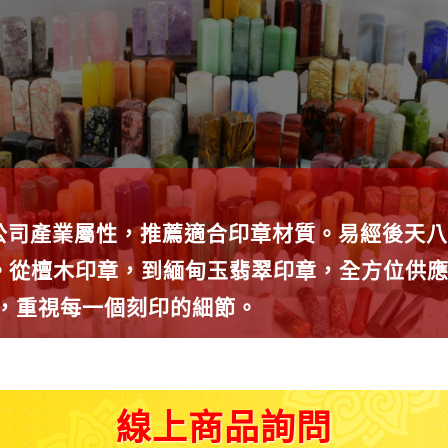
公司產業屬性，推薦適合印章材質。易經後天八
種。從檀木印章，到緬甸玉翡翠印章，全方位供
師，重視每一個刻印的細節。
線上商品詢問