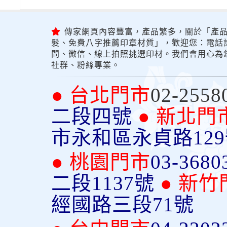
傳家網頁內容豐富，產品繁多，關於「產品
髮、免費八字推薦印章材質」，歡迎您：電話詢問
問、微信、線上拍照挑選印材。我們會用心為
社群、粉絲專業。
● 台北門市
02-2558
二段四號
● 新北門
市永和區永貞路12
● 桃園門市
03-3680
二段1137號
● 新竹
經國路三段71號