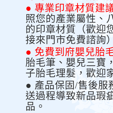
● 專業印章材質建
照您的產業屬性、
的印章材質（歡迎
接來門市免費諮詢
● 免費到府嬰兒胎
胎毛筆、嬰兒三寶
子胎毛理髮，歡迎
● 產品保固/售後
送過程導致新品瑕
品。