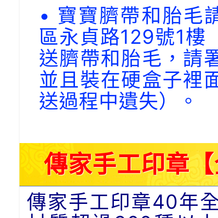
• 寶寶臍帶和胎毛請
區永貞路129號1
送臍帶和胎毛，請
並且裝在硬盒子裡
送過程中遺失）。
傳家手工印章【
傳家手工印章40年