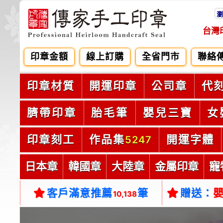
瀏
台灣
印章金額
線上訂購
全省門市
聯絡
印章材質
開運印章
公司章
代
臍帶印章
胎毛筆
嬰兒三寶
女
印章刻工
作品集
開運字體
5247
日本章
韓國章
大陸章
金屬印章
寵
客戶滿意推薦
筆
贈送：
10,138