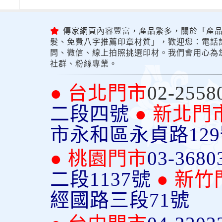
傳家網頁內容豐富，產品繁多，關於「產品
髮、免費八字推薦印章材質」，歡迎您：電話詢問
問、微信、線上拍照挑選印材。我們會用心為
社群、粉絲專業。
● 台北門市
02-2558
二段四號
● 新北門
市永和區永貞路12
● 桃園門市
03-3680
二段1137號
● 新竹
經國路三段71號