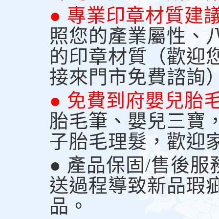
● 專業印章材質建
照您的產業屬性、
的印章材質（歡迎
接來門市免費諮詢
● 免費到府嬰兒胎
胎毛筆、嬰兒三寶
子胎毛理髮，歡迎
● 產品保固/售後
送過程導致新品瑕
品。