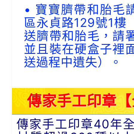
• 寶寶臍帶和胎毛請
區永貞路129號1
送臍帶和胎毛，請
並且裝在硬盒子裡
送過程中遺失）。
傳家手工印章【
傳家手工印章40年