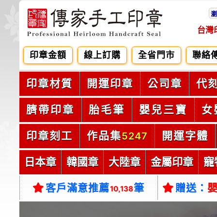
瀏
台灣
印章金額
線上訂購
全省門市
聯絡
印章材質
開運印章
公司章
代
臍帶印章
胎毛筆
嬰兒三寶
女
印章刻工
作品集
開運字體
5247
日本章
韓國章
大陸章
金屬印章
寵
客戶滿意推薦
筆
贈送：
10,138