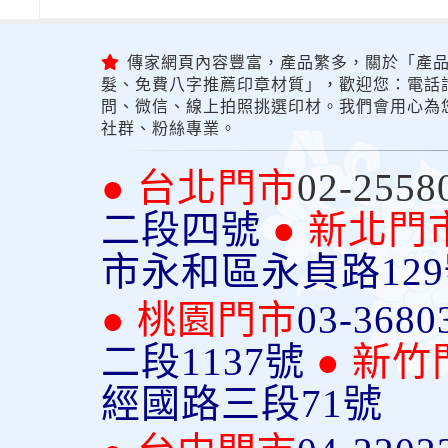
傳家網頁內容豐富，產品繁多，關於「產品
髮、免費八字推薦印章材質」，歡迎您：電話詢問
問、微信、線上拍照挑選印材。我們會用心為
社群、粉絲專業。
● 台北門市
02-2558
二段四號
● 新北門
市永和區永貞路12
● 桃園門市
03-3680
二段1137號
● 新竹
經國路三段71號