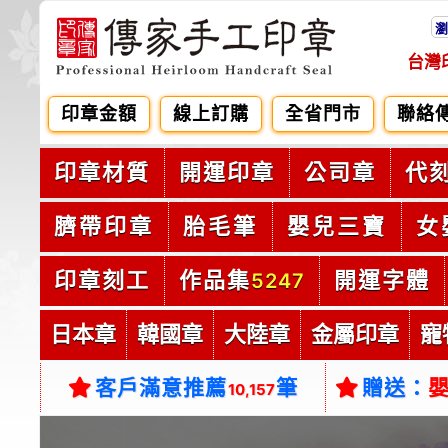
瀏
台灣
印章金額
線上訂購
全省門市
聯絡
印章材質
開運印章
公司章
代
臍帶印章
胎毛筆
嬰兒三寶
女
印章刻工
作品集
開運字體
5247
日本章
韓國章
大陸章
金屬印章
寵
客戶滿意推薦
筆
贈送：
10,157