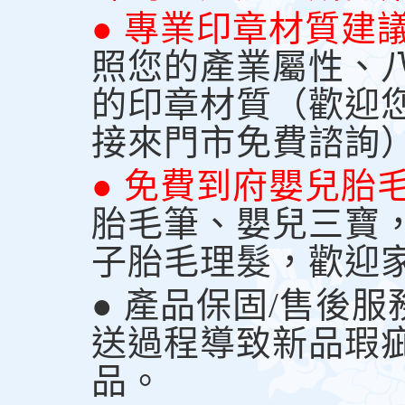
● 專業印章材質建
照您的產業屬性、
的印章材質（歡迎
接來門市免費諮詢
● 免費到府嬰兒胎
胎毛筆、嬰兒三寶
子胎毛理髮，歡迎
● 產品保固/售後
送過程導致新品瑕
品。