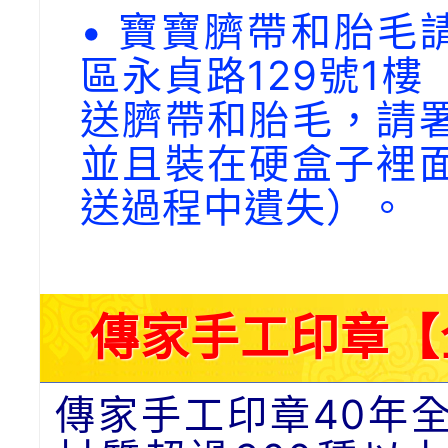
• 寶寶臍帶和胎毛請
區永貞路129號1
送臍帶和胎毛，請
並且裝在硬盒子裡
送過程中遺失）。
傳家手工印章【
傳家手工印章40年