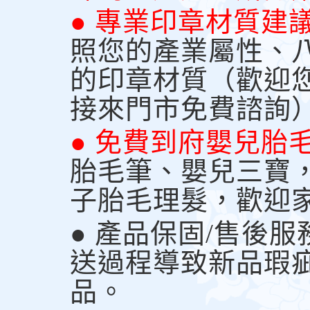
● 專業印章材質建
照您的產業屬性、
的印章材質（歡迎
接來門市免費諮詢
● 免費到府嬰兒胎
胎毛筆、嬰兒三寶
子胎毛理髮，歡迎
● 產品保固/售後
送過程導致新品瑕
品。