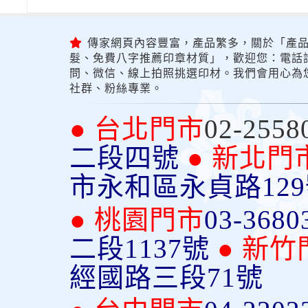
傳家網頁內容豐富，產品繁多，關於「產品
髮、免費八字推薦印章材質」，歡迎您：電話詢問
問、微信、線上拍照挑選印材。我們會用心為
社群、粉絲專業。
● 台北門市
02-2558
二段四號
● 新北門
市永和區永貞路12
● 桃園門市
03-3680
二段1137號
● 新竹
經國路三段71號