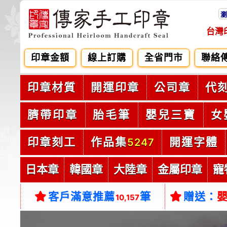
瀏
台灣
印章金額
線上訂購
全省門市
聯絡
印章材質
開運印章
公司章
代
臍帶印章
胎毛筆
嬰兒三寶
女
印章刻工
作品集
開運字體
5247
日本章
韓國章
大陸章
金屬印章
寵
客戶滿意推薦
筆
贈送：
10,157