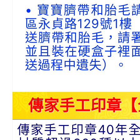
• 寶寶臍帶和胎毛請
區永貞路129號1
送臍帶和胎毛，請
並且裝在硬盒子裡
送過程中遺失）。
傳家手工印章【
傳家手工印章40年