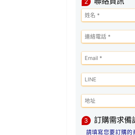
聯絡資訊
2
訂購需求備
3
請填寫您要訂購的