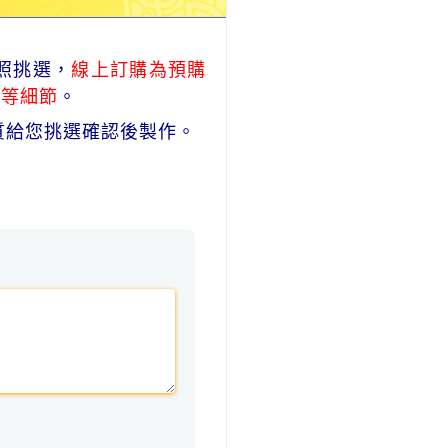
照挑選，
線上訂購為預購
式等細節
。
質給您挑選確認後製作。