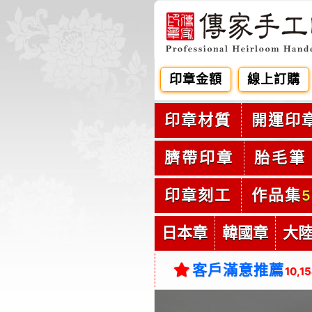
印章金額
線上訂購
印章材質
開運印
臍帶印章
胎毛筆
印章刻工
作品集
5
日本章
韓國章
大
客戶滿意推薦
10,1