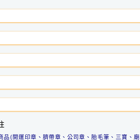
註
商品(開運印章、臍帶章、公司章、胎毛筆、三寶、廟