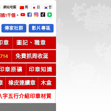
網站地圖
简
日
한
超過
1千
個。
傳家社群
影片專區
印章
圖記、職章
免費抓周收涎
714
印章原礦
印章知識
章
橡皮連續章
木盒
八字五行介紹印章材質