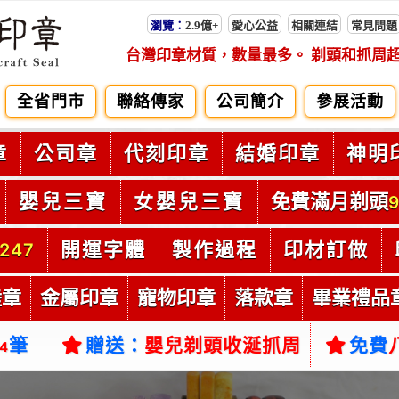
瀏覽：
2.9億+
愛心公益
相關連結
常見問題
台灣印章材質，數量最多。 剃頭和抓周
全省門市
聯絡傳家
公司簡介
參展活動
章
公司章
代刻印章
結婚印章
神明
嬰兒三寶
女嬰兒三寶
免費滿月剃頭
9
開運字體
製作過程
印材訂做
247
陸章
金屬印章
寵物印章
落款章
畢業禮品
筆
贈送：
嬰兒剃頭收涎抓周
免費
54