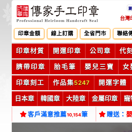
瀏
台灣
印章金額
線上訂購
全省門市
聯絡
印章材質
開運印章
公司章
代
臍帶印章
胎毛筆
嬰兒三寶
女
印章刻工
作品集
開運字體
5247
日本章
韓國章
大陸章
金屬印章
寵
客戶滿意推薦
筆
贈送：
10,154