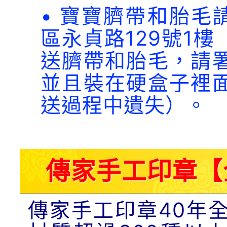
• 寶寶臍帶和胎毛請
區永貞路129號1
送臍帶和胎毛，請
並且裝在硬盒子裡
送過程中遺失）。
傳家手工印章【
傳家手工印章40年