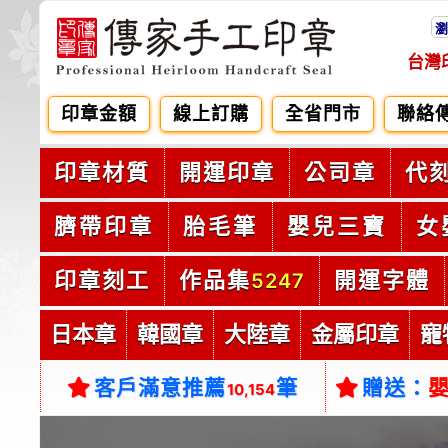
瀏
台灣
印章金額
線上訂購
全省門市
聯絡
印章材質
開運印章
公司章
代
臍帶印章
胎毛筆
嬰兒三寶
女
印章刻工
作品集
開運字體
5247
日本章
韓國章
大陸章
金屬印章
寵
客戶滿意推薦
筆
贈送：
10,154