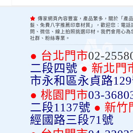
傳家網頁內容豐富，產品繁多，關於「產品
髮、免費八字推薦印章材質」，歡迎您：電話詢問
問、微信、線上拍照挑選印材。我們會用心為
社群、粉絲專業。
● 台北門市
02-2558
二段四號
● 新北門
市永和區永貞路12
● 桃園門市
03-3680
二段1137號
● 新竹
經國路三段71號