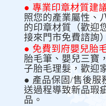
● 專業印章材質建
照您的產業屬性、
的印章材質（歡迎
接來門市免費諮詢
● 免費到府嬰兒胎
胎毛筆、嬰兒三寶
子胎毛理髮，歡迎
● 產品保固/售後
送過程導致新品瑕
品。