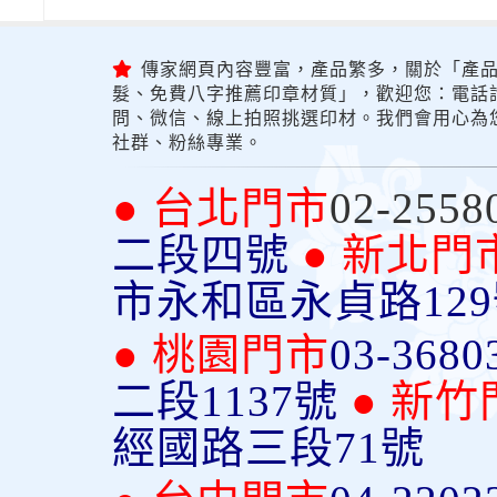
傳家網頁內容豐富，產品繁多，關於「產品
髮、免費八字推薦印章材質」，歡迎您：電話詢問
問、微信、線上拍照挑選印材。我們會用心為
社群、粉絲專業。
● 台北門市
02-2558
二段四號
● 新北門
市永和區永貞路12
● 桃園門市
03-3680
二段1137號
● 新竹
經國路三段71號