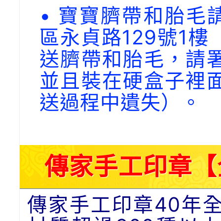
• 寶寶臍帶和胎毛請
區永貞路129號1
送臍帶和胎毛，請
並且裝在硬盒子裡
送過程中遺失）。
傳家手工印章【
傳家手工印章40年