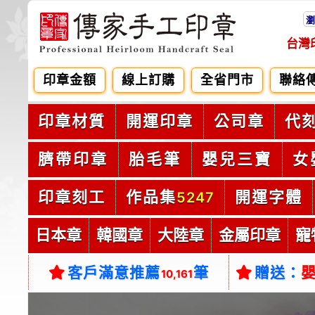
瀏
台灣
印章金額
線上訂購
全省門市
聯絡
印章材質
開運印章
公司章
代
臍帶印章
胎毛筆
嬰兒三寶
女
印章刻工
作品集
開運字體
5247
日本章
韓國章
大陸章
金屬印章
寵
客戶滿意推薦
筆
贈送：
10,161