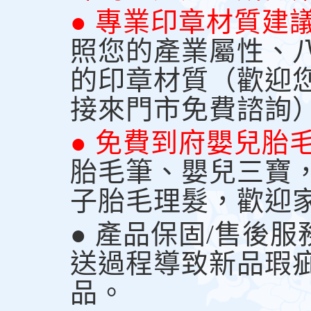
● 專業印章材質建
照您的產業屬性、
的印章材質（歡迎
接來門市免費諮詢
● 免費到府嬰兒胎
胎毛筆、嬰兒三寶
子胎毛理髮，歡迎
● 產品保固/售後
送過程導致新品瑕
品。