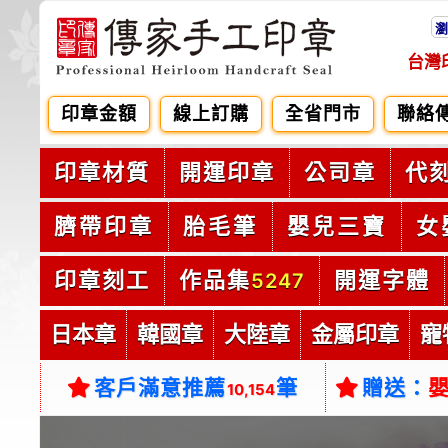
瀏
台灣
印章金額
線上訂購
全省門市
聯絡
印章材質
開運印章
公司章
代
臍帶印章
胎毛筆
嬰兒三寶
女
印章刻工
作品集
開運字體
5247
日本章
韓國章
大陸章
金屬印章
寵
客戶滿意推薦
筆
贈送：
10,154