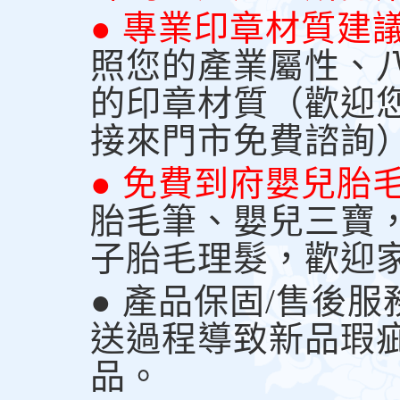
● 專業印章材質建
照您的產業屬性、
的印章材質（歡迎
接來門市免費諮詢
● 免費到府嬰兒胎
胎毛筆、嬰兒三寶
子胎毛理髮，歡迎
● 產品保固/售後
送過程導致新品瑕
品。