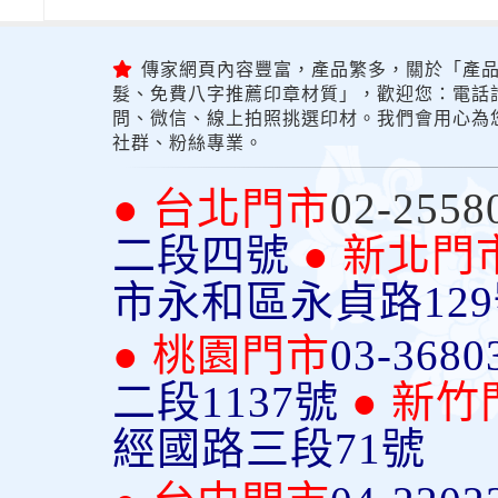
傳家網頁內容豐富，產品繁多，關於「產品
髮、免費八字推薦印章材質」，歡迎您：電話詢問
問、微信、線上拍照挑選印材。我們會用心為
社群、粉絲專業。
● 台北門市
02-2558
二段四號
● 新北門
市永和區永貞路12
● 桃園門市
03-3680
二段1137號
● 新竹
經國路三段71號