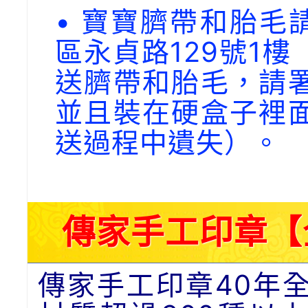
• 寶寶臍帶和胎毛請
區永貞路129號1
送臍帶和胎毛，請
並且裝在硬盒子裡
送過程中遺失）。
傳家手工印章【
傳家手工印章40年