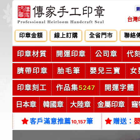
瀏
台灣
印章金額
線上訂購
全省門市
聯絡
印章材質
開運印章
公司章
代
臍帶印章
胎毛筆
嬰兒三寶
女
印章刻工
作品集
開運字體
5247
日本章
韓國章
大陸章
金屬印章
寵
客戶滿意推薦
筆
贈送：
10,157