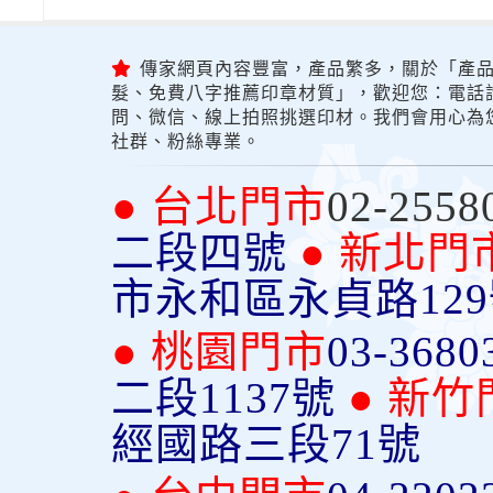
傳家網頁內容豐富，產品繁多，關於「產品
髮、免費八字推薦印章材質」，歡迎您：電話詢問
問、微信、線上拍照挑選印材。我們會用心為
社群、粉絲專業。
● 台北門市
02-2558
二段四號
● 新北門
市永和區永貞路12
● 桃園門市
03-3680
二段1137號
● 新竹
經國路三段71號