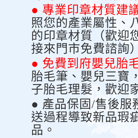
● 專業印章材質建
照您的產業屬性、
的印章材質（歡迎
接來門市免費諮詢
● 免費到府嬰兒胎
胎毛筆、嬰兒三寶
子胎毛理髮，歡迎
● 產品保固/售後
送過程導致新品瑕
品。