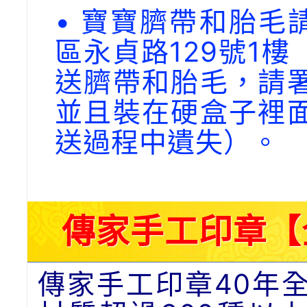
• 寶寶臍帶和胎毛請
區永貞路129號1
送臍帶和胎毛，請
並且裝在硬盒子裡
送過程中遺失）。
傳家手工印章【
傳家手工印章40年