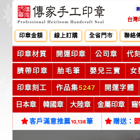
瀏
台灣
印章金額
線上訂購
全省門市
聯絡
印章材質
開運印章
公司章
代
臍帶印章
胎毛筆
嬰兒三寶
女
印章刻工
作品集
開運字體
5247
日本章
韓國章
大陸章
金屬印章
寵
客戶滿意推薦
筆
贈送：
10,138