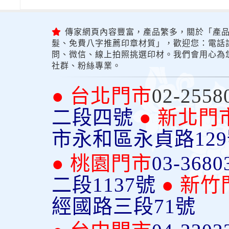
傳家網頁內容豐富，產品繁多，關於「產品
髮、免費八字推薦印章材質」，歡迎您：電話詢問
問、微信、線上拍照挑選印材。我們會用心為
社群、粉絲專業。
● 台北門市
02-2558
二段四號
● 新北門
市永和區永貞路12
● 桃園門市
03-3680
二段1137號
● 新竹
經國路三段71號