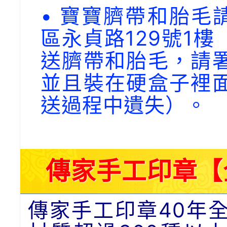
• 寶寶臍帶和胎毛請
區永貞路129號1
送臍帶和胎毛，請
並且裝在硬盒子裡
送過程中遺失）。
傳家手工印章【
傳家手工印章40年