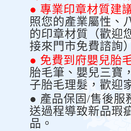
● 專業印章材質建
照您的產業屬性、
的印章材質（歡迎
接來門市免費諮詢
● 免費到府嬰兒胎
胎毛筆、嬰兒三寶
子胎毛理髮，歡迎
● 產品保固/售後
送過程導致新品瑕
品。