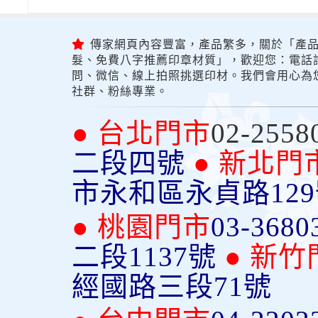
傳家網頁內容豐富，產品繁多，關於「產品
髮、免費八字推薦印章材質」，歡迎您：電話詢問
問、微信、線上拍照挑選印材。我們會用心為
社群、粉絲專業。
● 台北門市
02-2558
二段四號
● 新北門
市永和區永貞路12
● 桃園門市
03-3680
二段1137號
● 新竹
經國路三段71號