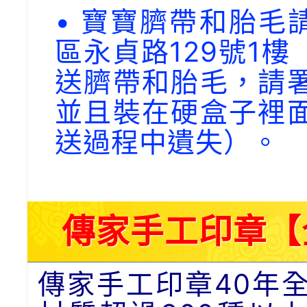
• 寶寶臍帶和胎毛請
區永貞路129號1
送臍帶和胎毛，請
並且裝在硬盒子裡
送過程中遺失）。
傳家手工印章【
傳家手工印章40年