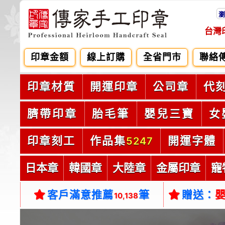
瀏
台灣
印章金額
線上訂購
全省門市
聯絡
印章材質
開運印章
公司章
代
臍帶印章
胎毛筆
嬰兒三寶
女
印章刻工
作品集
開運字體
5247
日本章
韓國章
大陸章
金屬印章
寵
客戶滿意推薦
筆
贈送：
10,138