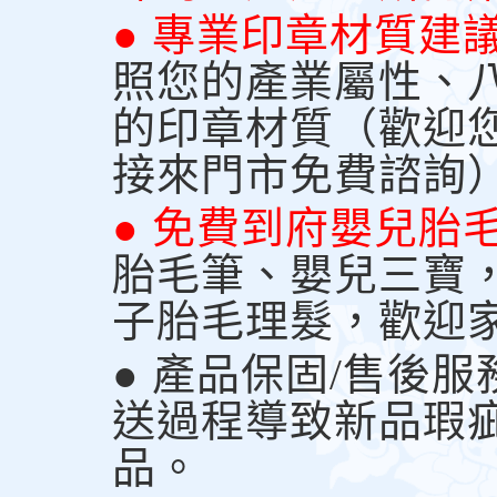
● 專業印章材質建
照您的產業屬性、
的印章材質（歡迎
接來門市免費諮詢
● 免費到府嬰兒胎
胎毛筆、嬰兒三寶
子胎毛理髮，歡迎
● 產品保固/售後
送過程導致新品瑕
品。