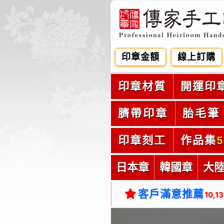
印章金額
線上訂購
印章材質
開運印
臍帶印章
胎毛筆
印章刻工
作品集
5
日本章
韓國章
大
客戶滿意推薦
10,1