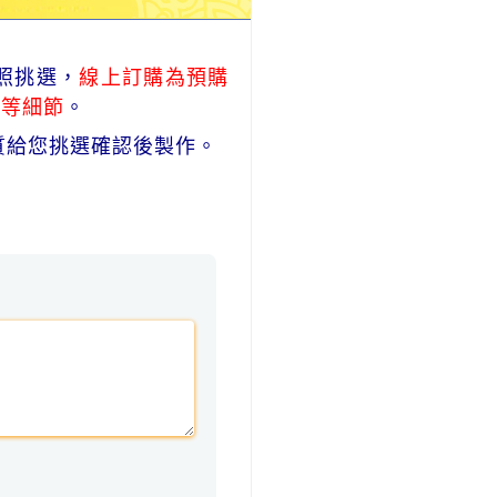
照挑選，
線上訂購為預購
式等細節
。
質給您挑選確認後製作。