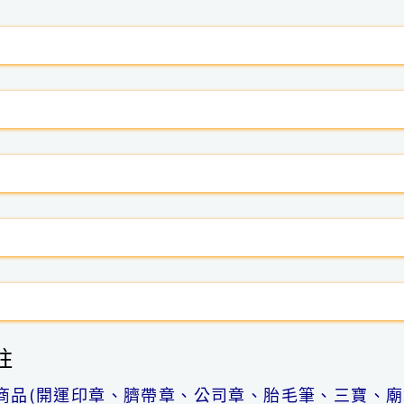
註
商品(開運印章、臍帶章、公司章、胎毛筆、三寶、廟