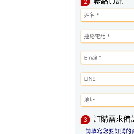
聯絡資訊
2
訂購需求備
3
請填寫您要訂購的