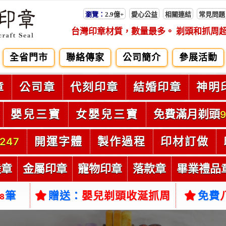
瀏覽：
2.9億+
愛心公益
相關連結
常見問題
台灣印章材質，數量最多。 剃頭和抓周
全省門市
聯絡傳家
公司簡介
參展活動
章
公司章
代刻印章
結婚印章
神明
嬰兒三寶
女嬰兒三寶
免費滿月剃頭
9
開運字體
製作過程
印材訂做
247
陸章
金屬印章
寵物印章
落款章
畢業禮品
筆
贈送：
嬰兒剃頭收涎抓周
免費
38