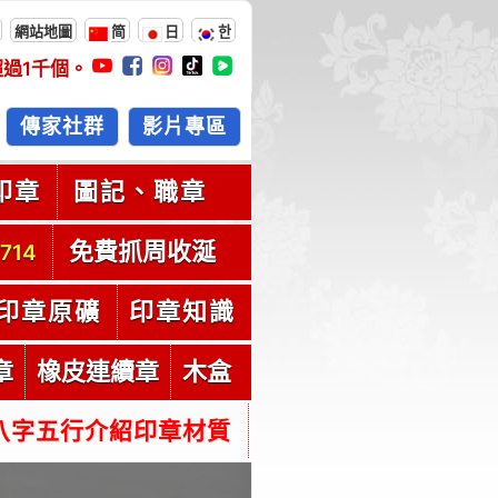
網站地圖
简
日
한
超過
1千
個。
傳家社群
影片專區
印章
圖記、職章
免費抓周收涎
714
印章原礦
印章知識
章
橡皮連續章
木盒
八字五行介紹印章材質