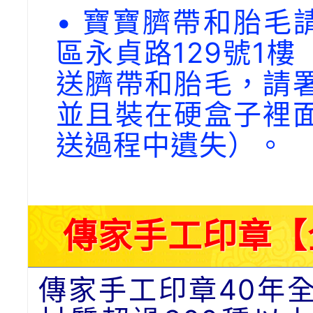
• 寶寶臍帶和胎毛請
區永貞路129號1
送臍帶和胎毛，請
並且裝在硬盒子裡
送過程中遺失）。
傳家手工印章【
傳家手工印章40年