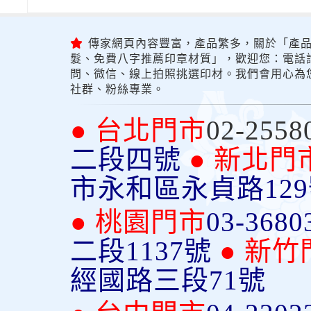
傳家網頁內容豐富，產品繁多，關於「產品
髮、免費八字推薦印章材質」，歡迎您：電話詢問
問、微信、線上拍照挑選印材。我們會用心為
社群、粉絲專業。
● 台北門市
02-2558
二段四號
● 新北門
市永和區永貞路12
● 桃園門市
03-3680
二段1137號
● 新竹
經國路三段71號