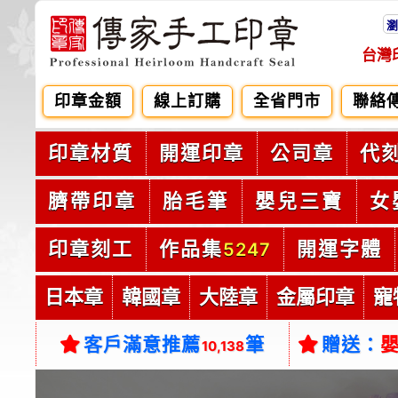
瀏
台灣
印章金額
線上訂購
全省門市
聯絡
印章材質
開運印章
公司章
代
臍帶印章
胎毛筆
嬰兒三寶
女
印章刻工
作品集
開運字體
5247
日本章
韓國章
大陸章
金屬印章
寵
客戶滿意推薦
筆
贈送：
10,138