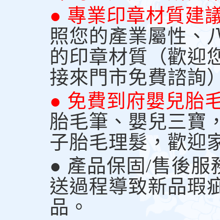
● 專業印章材質建
照您的產業屬性、
的印章材質（歡迎
接來門市免費諮詢
● 免費到府嬰兒胎
胎毛筆、嬰兒三寶
子胎毛理髮，歡迎
● 產品保固/售後
送過程導致新品瑕
品。