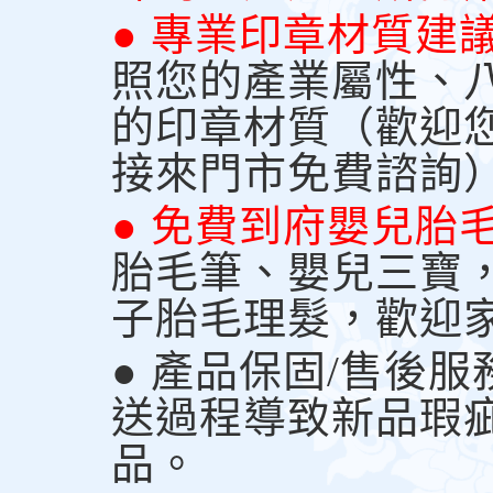
● 專業印章材質建
照您的產業屬性、
的印章材質（歡迎
接來門市免費諮詢
● 免費到府嬰兒胎
胎毛筆、嬰兒三寶
子胎毛理髮，歡迎
● 產品保固/售後
送過程導致新品瑕
品。