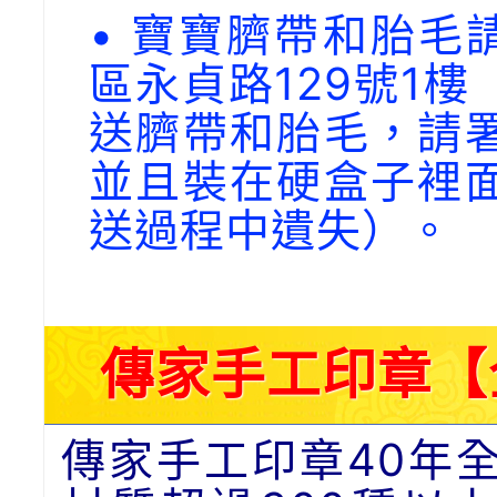
• 寶寶臍帶和胎毛請
區永貞路129號1
送臍帶和胎毛，請
並且裝在硬盒子裡
送過程中遺失）。
傳家手工印章【
傳家手工印章40年