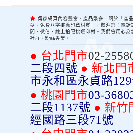
傳家網頁內容豐富，產品繁多，關於「產品
髮、免費八字推薦印章材質」，歡迎您：電話詢問
問、微信、線上拍照挑選印材。我們會用心為
社群、粉絲專業。
● 台北門市
02-2558
二段四號
● 新北門
市永和區永貞路12
● 桃園門市
03-3680
二段1137號
● 新竹
經國路三段71號