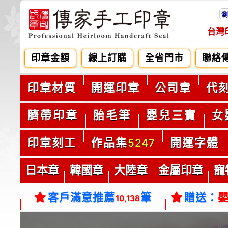
瀏
台灣
印章金額
線上訂購
全省門市
聯絡
印章材質
開運印章
公司章
代
臍帶印章
胎毛筆
嬰兒三寶
女
印章刻工
作品集
開運字體
5247
日本章
韓國章
大陸章
金屬印章
寵
客戶滿意推薦
筆
贈送：
10,138