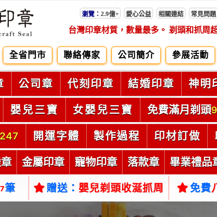
瀏覽：
2.9億+
愛心公益
相關連結
常見問題
台灣印章材質，數量最多。 剃頭和抓周
全省門市
聯絡傳家
公司簡介
參展活動
章
公司章
代刻印章
結婚印章
神明
嬰兒三寶
女嬰兒三寶
免費滿月剃頭
9
開運字體
製作過程
印材訂做
247
陸章
金屬印章
寵物印章
落款章
畢業禮品
筆
贈送：
嬰兒剃頭收涎抓周
免費
57