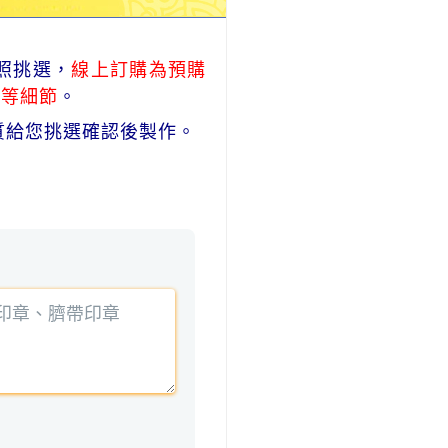
照挑選，
線上訂購為預購
式等細節
。
質給您挑選確認後製作。