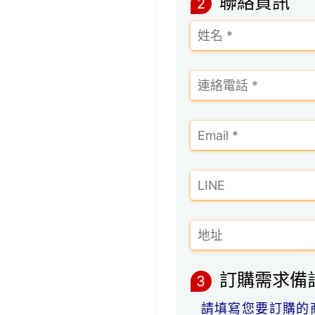
聯絡資訊
2
訂購需求備
3
請填寫您要訂購的