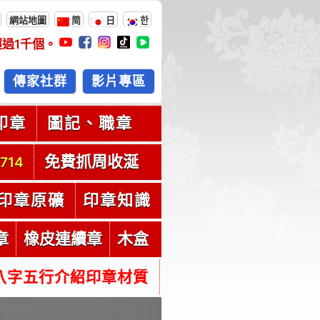
網站地圖
简
日
한
超過
1千
個。
傳家社群
影片專區
印章
圖記、職章
免費抓周收涎
714
印章原礦
印章知識
章
橡皮連續章
木盒
八字五行介紹印章材質