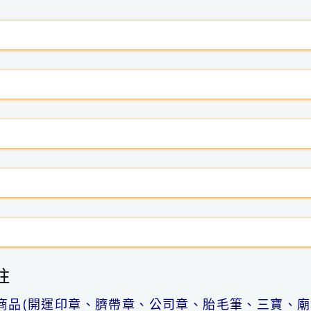
註
商品(開運印章、臍帶章、公司章、胎毛筆、三寶、廟