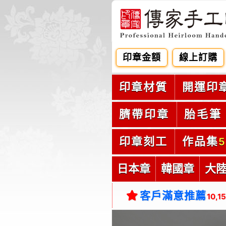
印章金額
線上訂購
印章材質
開運印
臍帶印章
胎毛筆
印章刻工
作品集
5
日本章
韓國章
大
客戶滿意推薦
10,1