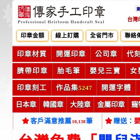
台灣
印章金額
線上訂購
全省門市
聯絡
印章材質
開運印章
公司章
代
臍帶印章
胎毛筆
嬰兒三寶
女
印章刻工
作品集
開運字體
5247
日本章
韓國章
大陸章
金屬印章
寵
客戶滿意推薦
筆
贈送：
10,138