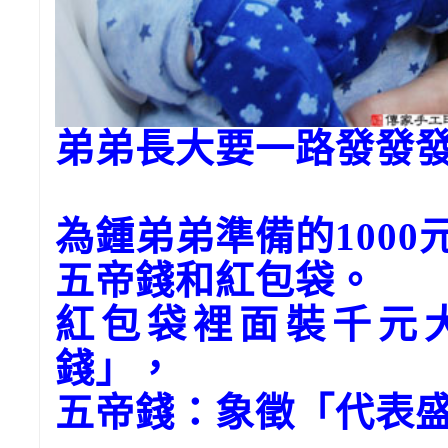
弟弟長大要一路發發
為鍾弟弟準備的1000
五帝錢和紅包袋。
紅包袋裡面裝千元
錢」，
五帝錢：象徵「代表