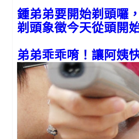
鍾弟弟要開始剃頭囉
剃頭象徵今天從頭開
弟弟乖乖唷！讓阿姨