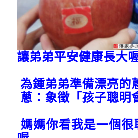
讓弟弟平安健康長大
為鍾弟弟準備漂亮的
蔥：象徵「孩子聰明
媽媽你看我是一個很