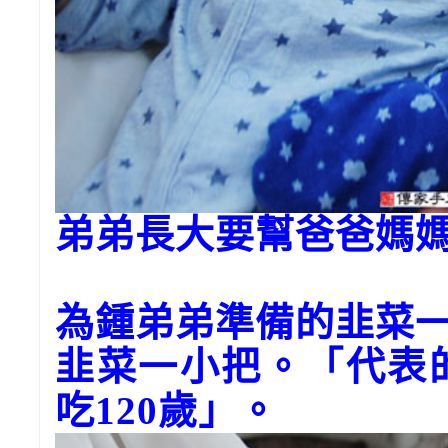
弟弟長大要幫爸爸媽
為鍾弟弟準備的韭菜
韭菜一小把。「代表
吃120歲」。