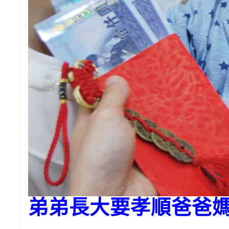
弟弟長大要孝順爸爸媽