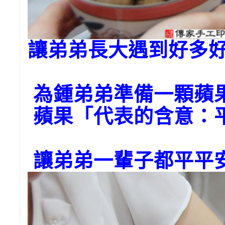
讓弟弟長大遇到好多
為鍾弟弟準備一顆蘋
蘋果「代表的含意：
讓弟弟一輩子都平平