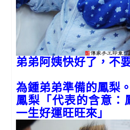
弟弟阿姨快好了，不
為鍾弟弟準備的鳳梨
鳳梨「代表的含意：
一生好運旺旺來」