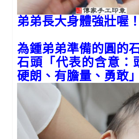
弟弟長大身體強壯喔
為鍾弟弟準備的圓的石
石頭「代表的含意：
硬朗、有膽量、勇敢