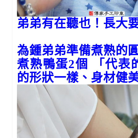
弟弟有在聽也！長大
為鍾弟弟準備煮熟的
煮熟鴨蛋2個 「代
的形狀一樣、身材健美