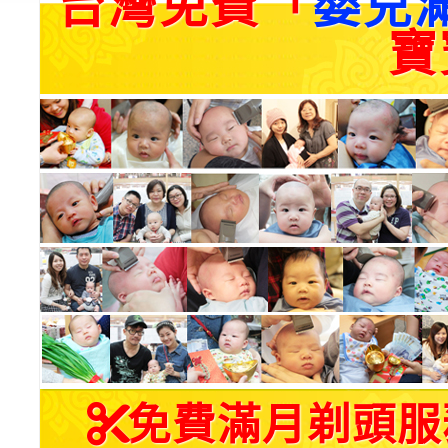
台灣免費「
嬰兒
寶
免費滿月剃頭服務