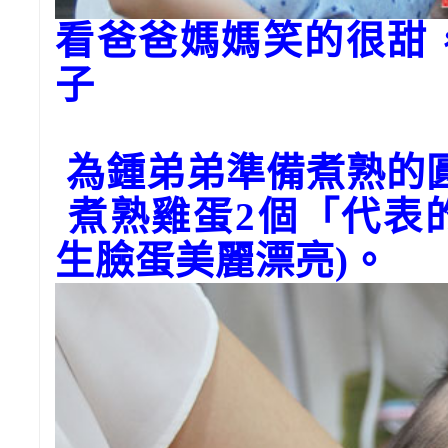
看爸爸媽媽笑的很甜
子
為鍾弟弟準備煮熟的
煮熟雞蛋2個「代表
生臉蛋美麗漂亮)。