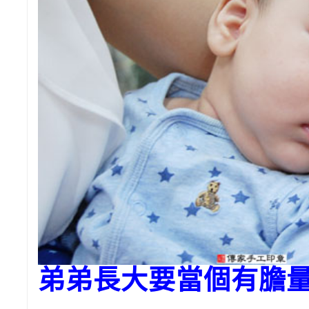
弟弟長大要當個有膽