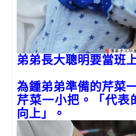
弟弟長大聰明要當班
為鍾弟弟準備的芹菜
芹菜一小把。「代表
向上」。