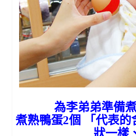
為李弟弟準備
煮熟鴨蛋2個 「代表
狀一樣