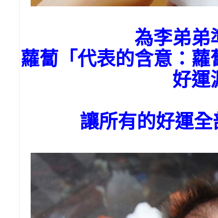
為李弟弟
蘿蔔「代表的含意：蘿
好運
讓所有的好運全