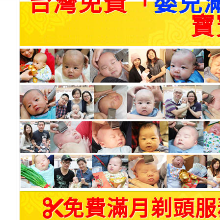
台灣免費「
嬰兒
寶
免費滿月剃頭服務