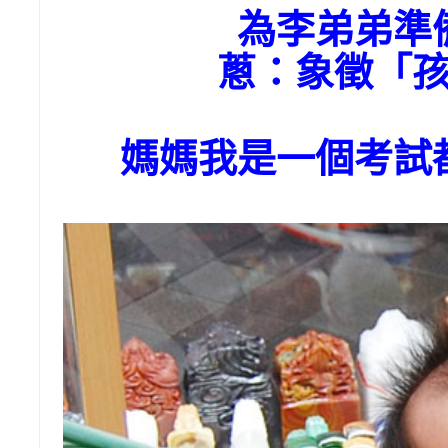
為李弟弟準
蔥：象徵「
媽媽我是一個考試