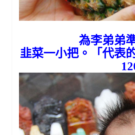
為李弟弟
韭菜一小把。「代表
1