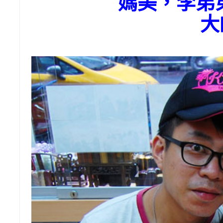
媽美，李弟
大