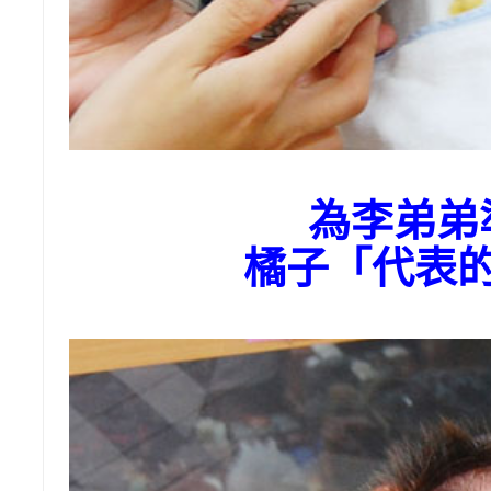
為李弟弟
橘子「代表