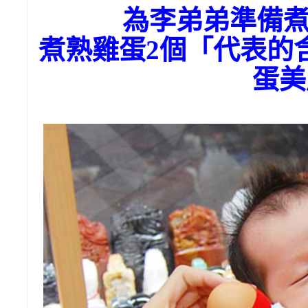
為李弟弟準備
煮熟雞蛋2個「代表的
蛋美