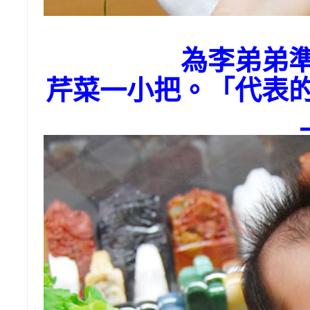
為李弟弟
芹菜一小把。「代表