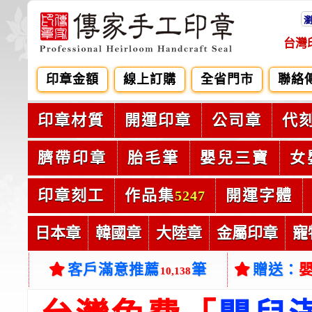
台灣
印章金額
線上訂購
全省門市
聯絡
印章材質
開運印章
公司章
代
臍帶印章
胎毛筆
嬰兒三寶
女
印章刻工
作品集
開運字體
5247
日本章
韓國章
大陸章
金屬印章
寵
客戶滿意推薦
筆
贈送：
10,138