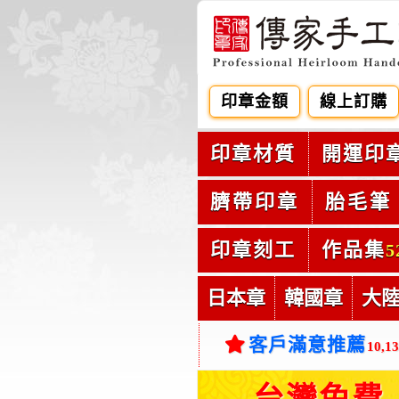
印章金額
線上訂購
印章材質
開運印
臍帶印章
胎毛筆
印章刻工
作品集
5
日本章
韓國章
大
客戶滿意推薦
10,1