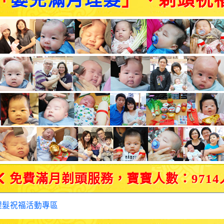
「
嬰兒滿月理髮
」、剃頭祝
免費滿月剃頭服務，寶寶人數：9714
理髮祝福活動專區