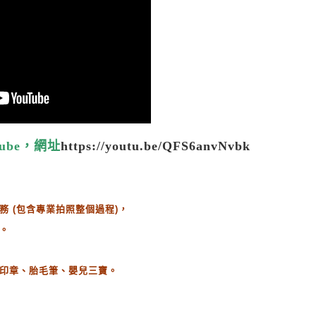
ube，網址
https://youtu.be/QFS6anvNvbk
務
(
包含專業拍照整個過程
)
，
。
印章、胎毛筆、嬰兒三寶。