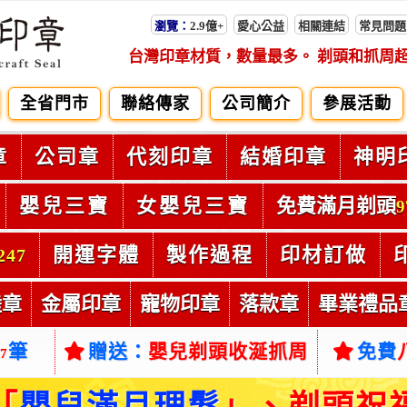
瀏覽：
2.9億+
愛心公益
相關連結
常見問題
台灣印章材質，數量最多。 剃頭和抓周
全省門市
聯絡傳家
公司簡介
參展活動
章
公司章
代刻印章
結婚印章
神明
嬰兒三寶
女嬰兒三寶
免費滿月剃頭
9
開運字體
製作過程
印材訂做
247
陸章
金屬印章
寵物印章
落款章
畢業禮品
筆
贈送：
嬰兒剃頭收涎抓周
免費
37