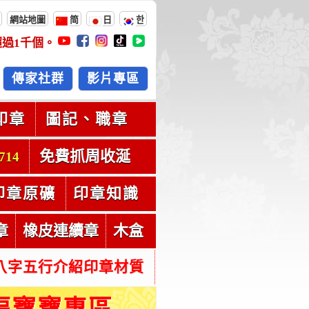
網站地圖
简
日
한
超過
1千
個。
傳家社群
影片專區
印章
圖記、職章
免費抓周收涎
714
印章原礦
印章知識
章
橡皮連續章
木盒
八字五行介紹印章材質