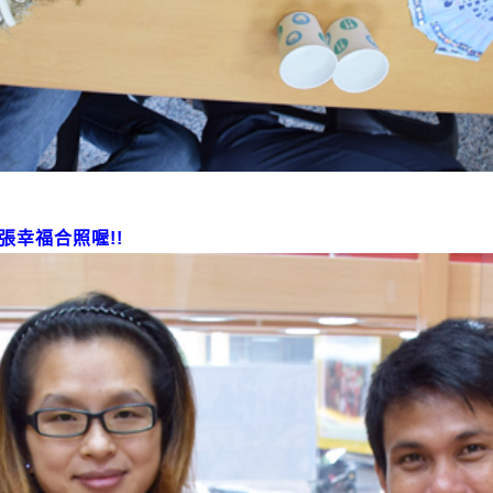
張幸福合照喔
!!