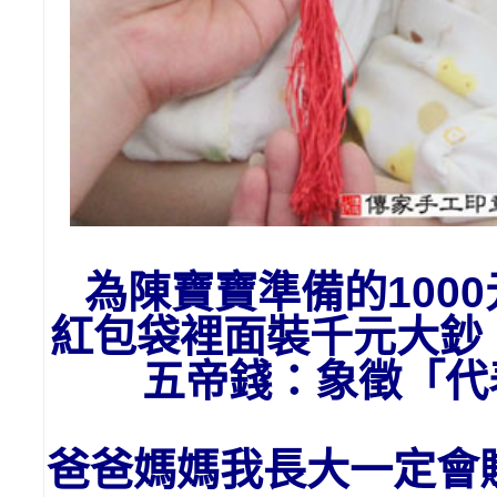
為陳寶寶準備的1
00
紅包袋裡面裝千元大鈔
五帝錢：象徵「
爸爸媽媽我長大一定會