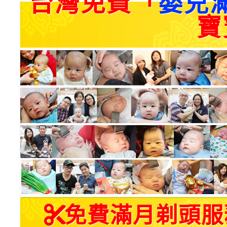
台灣免費「
嬰兒
寶
免費滿月剃頭服務