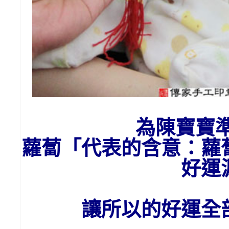
為陳寶寶
蘿蔔「代表的含意：
蘿
好運
讓所以的好運全