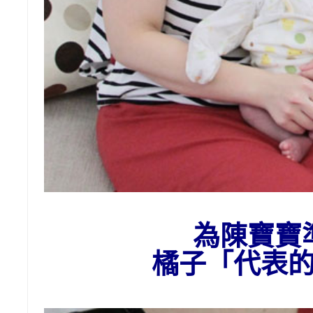
為
陳
寶寶
橘子
「代表