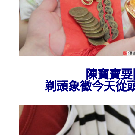
陳寶寶要
剃頭
象徵今天從