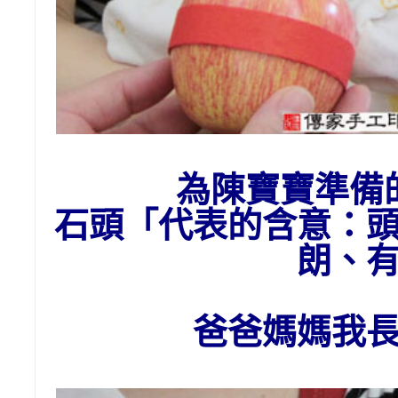
為陳寶寶準備
石頭
「代表的含意：
朗、
爸爸媽媽我