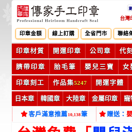
台灣
印章金額
線上訂購
全省門市
聯絡
印章材質
開運印章
公司章
代
臍帶印章
胎毛筆
嬰兒三寶
女
印章刻工
作品集
開運字體
5247
日本章
韓國章
大陸章
金屬印章
寵
客戶滿意推薦
筆
贈送：
10,138