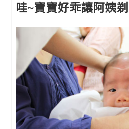
哇~寶寶好乖讓阿姨剃