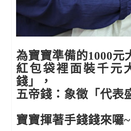
為寶寶準備的1000
紅包袋裡面裝千元
錢」，
五帝錢：象徵「代表
寶寶揮著手錢錢來囉~