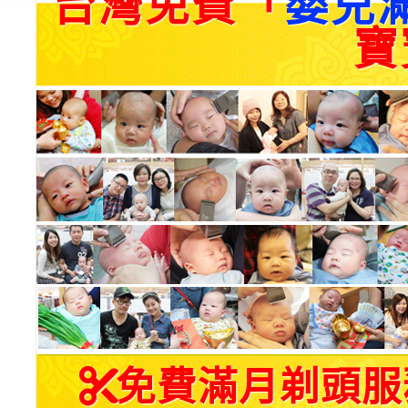
台灣免費「
嬰兒
寶
免費滿月剃頭服務