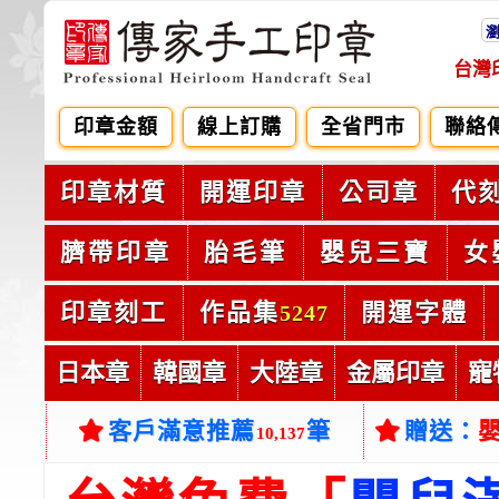
台灣
印章金額
線上訂購
全省門市
聯絡
印章材質
開運印章
公司章
代
臍帶印章
胎毛筆
嬰兒三寶
女
印章刻工
作品集
開運字體
5247
日本章
韓國章
大陸章
金屬印章
寵
客戶滿意推薦
筆
贈送：
10,137