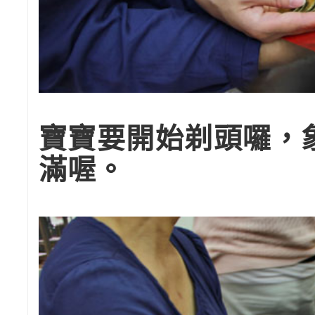
寶寶要開始剃頭囉，
滿喔。