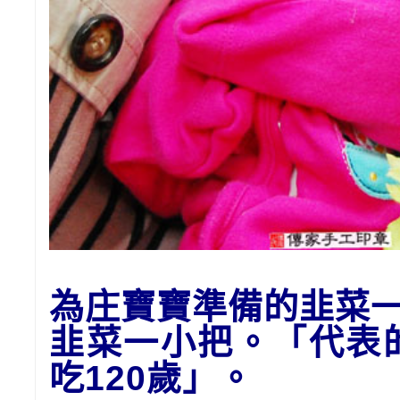
為庄寶寶準備的
韭菜
韭菜一小把。「代表
吃120歲
」。