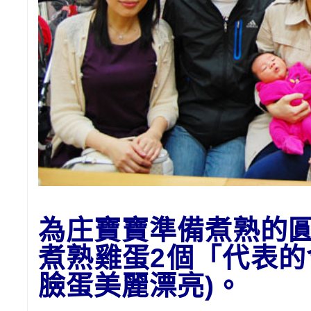
為庄寶寶準備
煮熟的
煮熟雞蛋2個「代表
臉蛋美麗漂亮)。