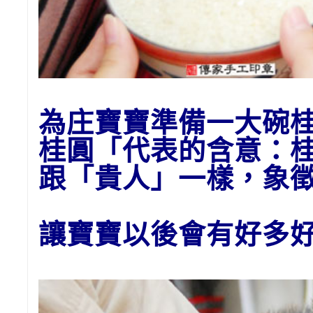
為庄
寶寶準備一大碗
桂圓「代表的含意：
跟「貴人」一樣，象
讓寶寶以後會有好多