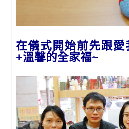
在儀式開始前先跟愛
+溫馨的全家福~