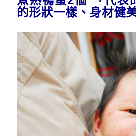
煮熟鴨蛋2個 「代
的形狀一樣、身材健