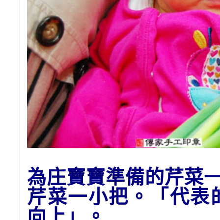
為庄寶寶準備的
芹菜
芹菜一小把。「代表
向上」。