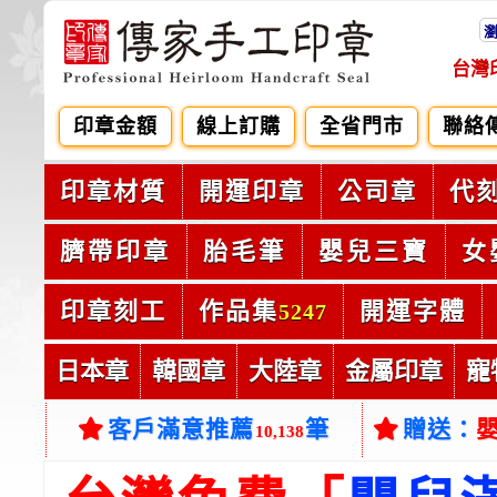
台灣
印章金額
線上訂購
全省門市
聯絡
印章材質
開運印章
公司章
代
臍帶印章
胎毛筆
嬰兒三寶
女
印章刻工
作品集
開運字體
5247
日本章
韓國章
大陸章
金屬印章
寵
客戶滿意推薦
筆
贈送：
10,138