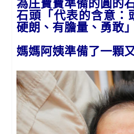
為庄
寶寶準備的
圓的石
石頭
「代表的含意：
硬朗、有膽量、勇敢
媽媽阿姨準備了一顆