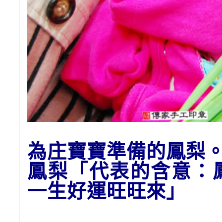
為庄寶寶準備的
鳳梨
鳳梨「代表的含意：
一生好運
旺旺來
」