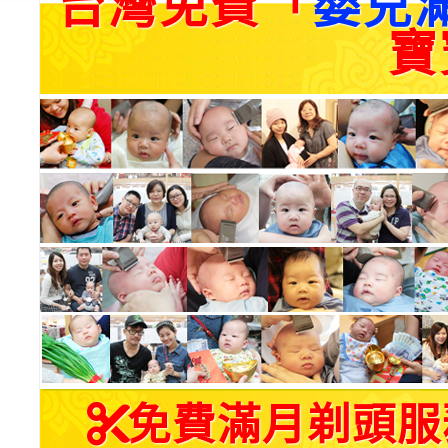
台灣免費「
嬰兒
寶
免費滿月剃頭服務