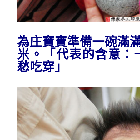
為庄寶寶
準備一碗滿
米。「代表的含意：
愁吃穿」