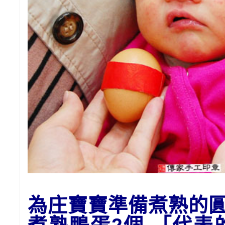
為庄寶寶準備
煮熟的