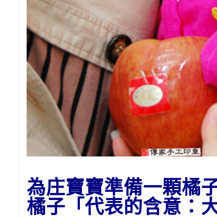
為
庄
寶寶準備一顆橘
橘子
「代表的含意：