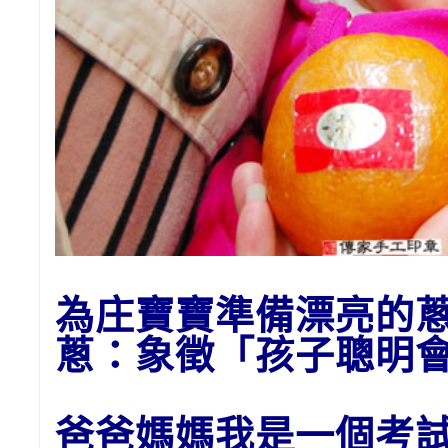
為庄寶寶準備漂亮的
蔥：象
徵「孩子聰明
爸爸媽媽我是一個考試