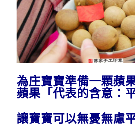
為庄
寶寶準備一顆蘋
蘋果「代表的含意：
讓寶寶可以無憂無慮