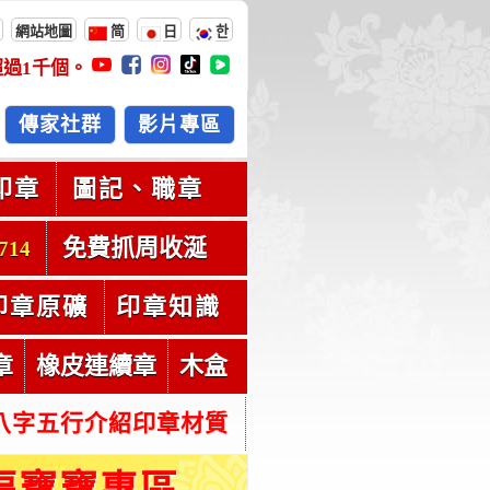
網站地圖
简
日
한
超過
1千
個。
傳家社群
影片專區
印章
圖記、職章
免費抓周收涎
714
印章原礦
印章知識
章
橡皮連續章
木盒
八字五行介紹印章材質