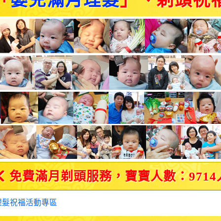
「
嬰兒滿月理髮
」、剃頭祝
免費滿月剃頭服務，寶寶人數：9714
理髮祝福活動專區