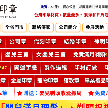
瀏覽：
2.9億+
愛心公益
相關連結
常見問題
台灣印章材質，數量最多。 剃頭和抓周
全省門市
聯絡傳家
公司簡介
參展活動
章
公司章
代刻印章
結婚印章
神明
嬰兒三寶
女嬰兒三寶
免費滿月剃頭
9
開運字體
製作過程
印材訂做
247
陸章
金屬印章
寵物印章
落款章
畢業禮品
筆
贈送：
嬰兒剃頭收涎抓周
免費
66