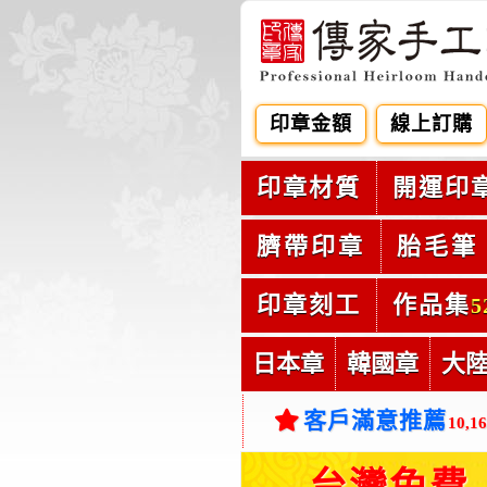
印章金額
線上訂購
印章材質
開運印
臍帶印章
胎毛筆
印章刻工
作品集
5
日本章
韓國章
大
客戶滿意推薦
10,1