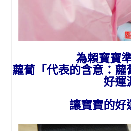
為賴
寶寶
蘿蔔「代表的含意：
蘿
好運
讓寶寶的好