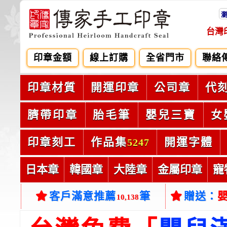
台灣
印章金額
線上訂購
全省門市
聯絡
印章材質
開運印章
公司章
代
臍帶印章
胎毛筆
嬰兒三寶
女
印章刻工
作品集
開運字體
5247
日本章
韓國章
大陸章
金屬印章
寵
客戶滿意推薦
筆
贈送：
10,138