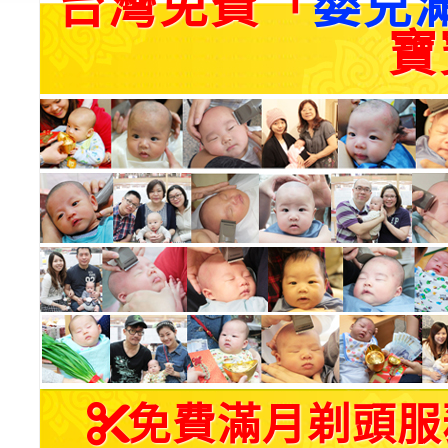
台灣免費「
嬰兒
寶
免費滿月剃頭服務