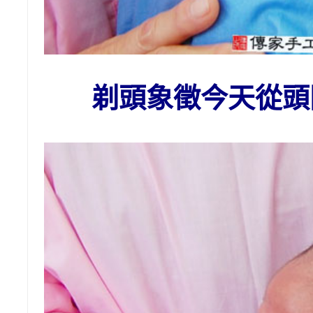
剃頭
象徵今天從頭