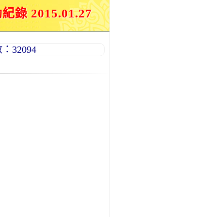
015.01.27
32094