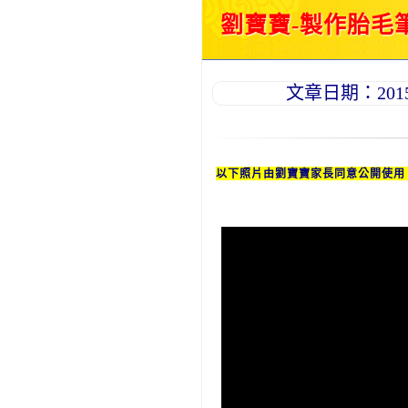
劉寶寶-製作胎毛筆
文章日期：2015-0
以下照片由劉
寶寶
家長同意公開使用