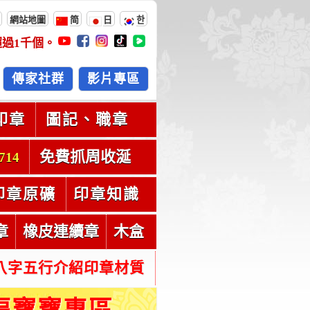
網站地圖
简
日
한
超過
1千
個。
傳家社群
影片專區
印章
圖記、職章
免費抓周收涎
714
印章原礦
印章知識
章
橡皮連續章
木盒
八字五行介紹印章材質