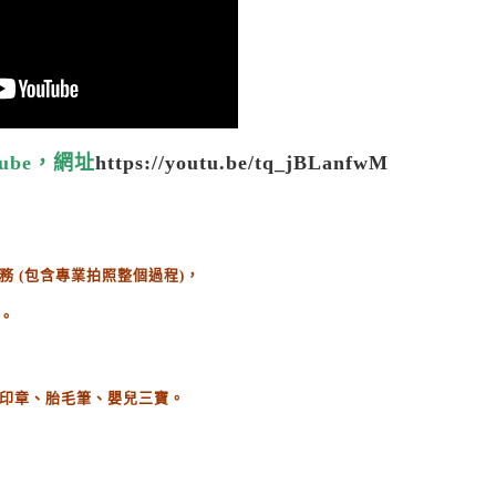
ube，網址
https://youtu.be/tq_jBLanfwM
務
(
包含專業拍照整個過程
)
，
。
印章、胎毛筆、嬰兒三寶。