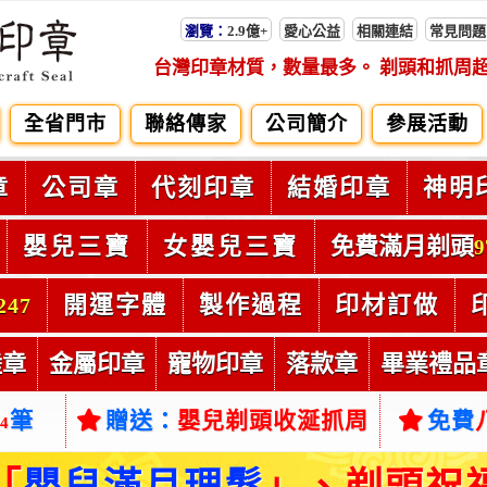
瀏覽：
2.9億+
愛心公益
相關連結
常見問題
台灣印章材質，數量最多。 剃頭和抓周
全省門市
聯絡傳家
公司簡介
參展活動
章
公司章
代刻印章
結婚印章
神明
嬰兒三寶
女嬰兒三寶
免費滿月剃頭
9
開運字體
製作過程
印材訂做
247
陸章
金屬印章
寵物印章
落款章
畢業禮品
筆
贈送：
嬰兒剃頭收涎抓周
免費
54