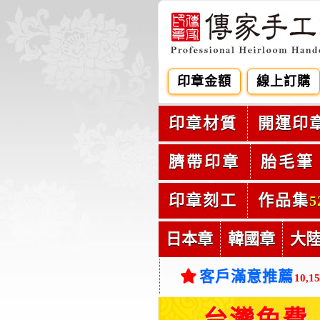
印章金額
線上訂購
印章材質
開運印
臍帶印章
胎毛筆
印章刻工
作品集
5
日本章
韓國章
大
客戶滿意推薦
10,1