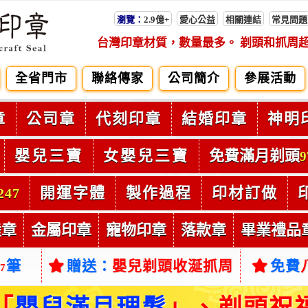
瀏覽：
2.9億+
愛心公益
相關連結
常見問題
台灣印章材質，數量最多。 剃頭和抓周
全省門市
聯絡傳家
公司簡介
參展活動
章
公司章
代刻印章
結婚印章
神明
嬰兒三寶
女嬰兒三寶
免費滿月剃頭
9
開運字體
製作過程
印材訂做
247
陸章
金屬印章
寵物印章
落款章
畢業禮品
筆
贈送：
嬰兒剃頭收涎抓周
免費
37