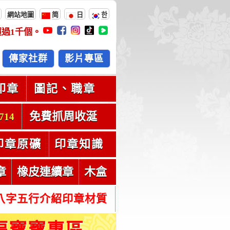
網站地圖
简
日
한
超過
1千
個。
傳家社群
影片專區
印章
圖記、職章
免費抓周收涎
714
印章原礦
印章知識
章
橡皮連續章
木盒
八字五行介紹印章材質