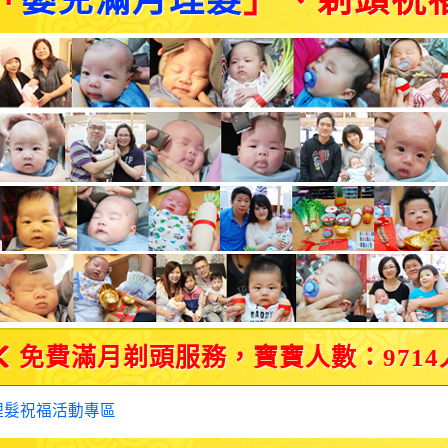
「
嬰兒滿月理髮
」、剃頭祝
免費滿月剃頭服務，寶寶人數：9714
理髮祝福活動專區