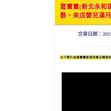
葛寶寶(新北永和
髮、來店嬰兒滿月理
文章日期：2015-0
以下照片由葛
寶寶
家長同意公開使