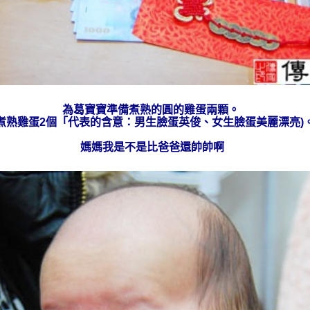
為
葛
寶寶準備
煮熟的
圓的雞蛋兩顆。
煮熟雞蛋2個「代表的含意：男生臉蛋英俊、女生臉蛋美麗漂亮)
媽媽我是不是比爸爸還帥帥啊