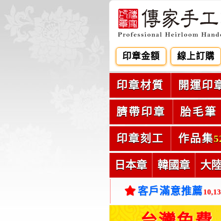
印章金額
線上訂購
印章材質
開運印
臍帶印章
胎毛筆
印章刻工
作品集
5
日本章
韓國章
大
客戶滿意推薦
10,1