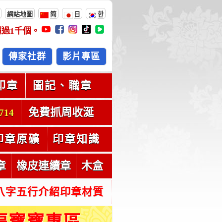
網站地圖
简
日
한
超過
1千
個。
傳家社群
影片專區
印章
圖記、職章
免費抓周收涎
714
印章原礦
印章知識
章
橡皮連續章
木盒
八字五行介紹印章材質