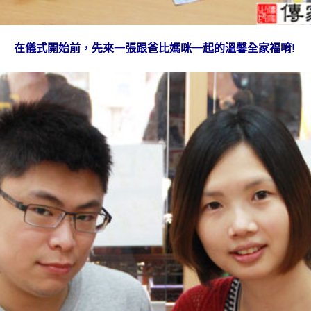
在儀式開始前，先來一張跟爸比媽咪一起的
溫馨全家福唷!