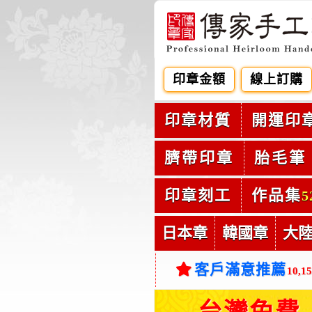
印章金額
線上訂購
印章材質
開運印
臍帶印章
胎毛筆
印章刻工
作品集
5
日本章
韓國章
大
客戶滿意推薦
10,1