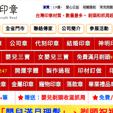
瀏覽：
2.9億+
愛心公益
相關連結
常見問題
台灣印章材質，數量最多。 剃頭和抓周
全省門市
聯絡傳家
公司簡介
參展活動
章
公司章
代刻印章
結婚印章
神明
嬰兒三寶
女嬰兒三寶
免費滿月剃頭
9
開運字體
製作過程
印材訂做
247
陸章
金屬印章
寵物印章
落款章
畢業禮品
筆
贈送：
嬰兒剃頭收涎抓周
免費
54