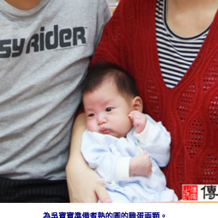
為吳寶寶準備
煮熟的
圓的雞蛋兩顆。