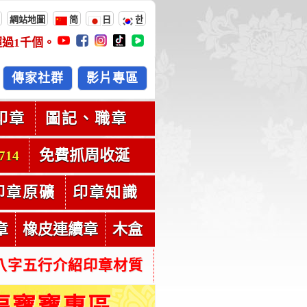
網站地圖
简
日
한
超過
1千
個。
傳家社群
影片專區
印章
圖記、職章
免費抓周收涎
714
印章原礦
印章知識
章
橡皮連續章
木盒
八字五行介紹印章材質