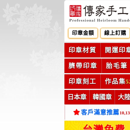
印章金額
線上訂購
印章材質
開運印
臍帶印章
胎毛筆
印章刻工
作品集
5
日本章
韓國章
大
客戶滿意推薦
10,1