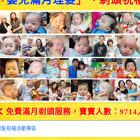
「
嬰兒滿月理髮
」、剃頭祝
免費滿月剃頭服務，寶寶人數：9714
理髮祝福活動專區