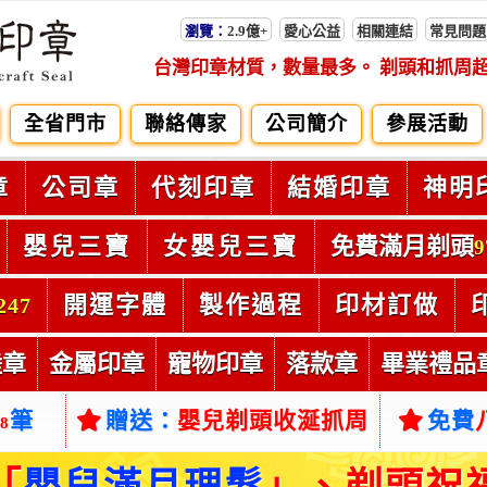
瀏覽：
2.9億+
愛心公益
相關連結
常見問題
台灣印章材質，數量最多。 剃頭和抓周
全省門市
聯絡傳家
公司簡介
參展活動
章
公司章
代刻印章
結婚印章
神明
嬰兒三寶
女嬰兒三寶
免費滿月剃頭
9
開運字體
製作過程
印材訂做
247
陸章
金屬印章
寵物印章
落款章
畢業禮品
筆
贈送：
嬰兒剃頭收涎抓周
免費
38