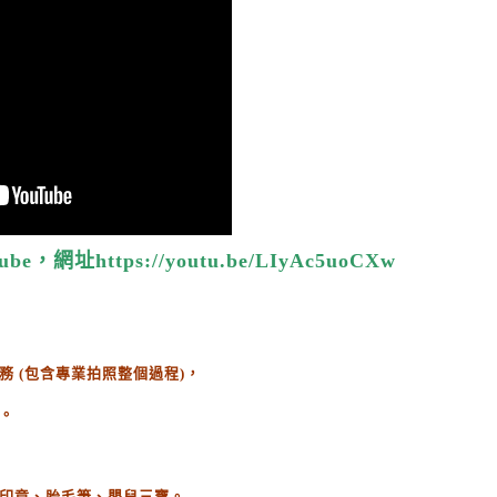
網址https://youtu.be/LIyAc5uoCXw
務
(
包含專業拍照整個過程
)
，
。
印章、胎毛筆、嬰兒三寶。