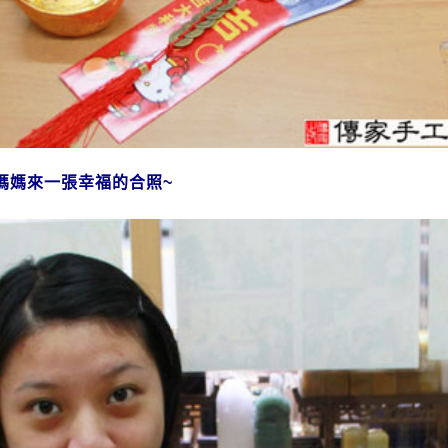
媽媽來一張幸福的合照~