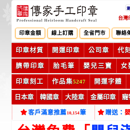
台灣
印章金額
線上訂購
全省門市
聯絡
印章材質
開運印章
公司章
代
臍帶印章
胎毛筆
嬰兒三寶
女
印章刻工
作品集
開運字體
5247
日本章
韓國章
大陸章
金屬印章
寵
客戶滿意推薦
筆
贈送：
10,154