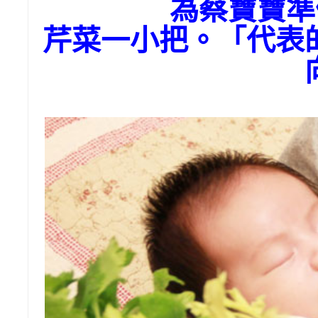
為蔡寶寶
芹菜一小把。「代表