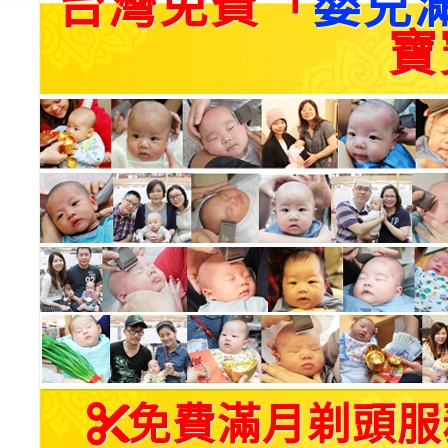
台灣免費「
嬰兒
寶
免費滿月剃頭服務