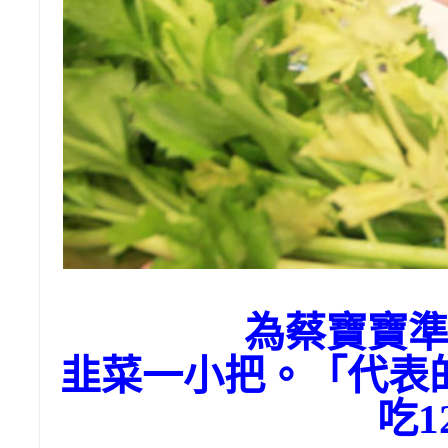
為蔡寶寶
韭菜一小把。「代表
吃1