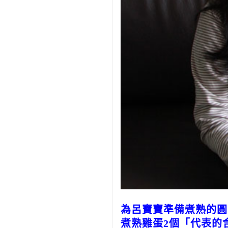
為呂寶寶準備煮熟的
煮熟雞蛋2個「代表的