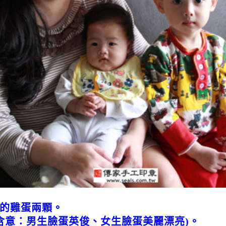
圓的雞蛋兩顆。
含意：男生臉蛋英俊、女生臉蛋美麗漂亮)。