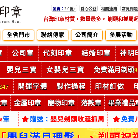
瀏覽：
2.9億+
愛心公益
相關連結
常見問題
台灣印章材質，數量最多。 剃頭和抓周
全省門市
聯絡傳家
公司簡介
參展活動
章
公司章
代刻印章
結婚印章
神明
嬰兒三寶
女嬰兒三寶
免費滿月剃頭
9
開運字體
製作過程
印材訂做
247
陸章
金屬印章
寵物印章
落款章
畢業禮品
筆
贈送：
嬰兒剃頭收涎抓周
免費
38