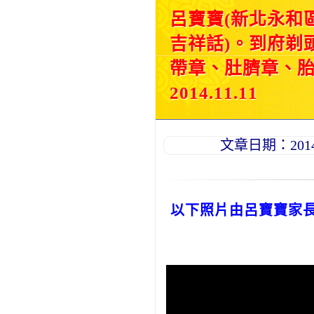
呂寶寶(新北永和
吉祥話)。到府剃
帶章、肚臍章、
2014.11.11
文章日期：2014-1
以下照片由呂寶寶家