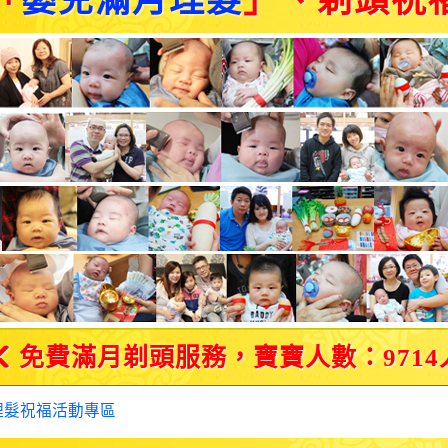
「
嬰兒滿月理髮
」、剃頭祝
免費滿月剃頭服務，寶寶人數：9714
理髮祝福活動專區