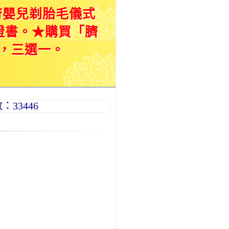
府嬰兒剃胎毛儀式
證書。★購買「臍
，三選一。
33446