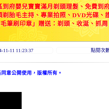
區到府嬰兒寶寶滿月剃頭理髮、免費到
頭剃胎毛主持、專業拍照、DVD光碟、
胎毛筆刷印章」贈送：剃頭、收涎、抓周
1-11 11:23:37
點閱次數：
長同意公開使用，版權所有。