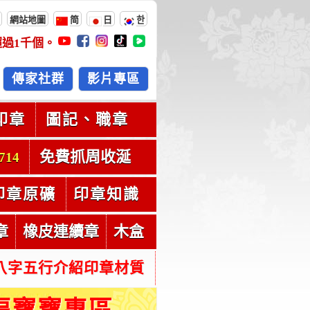
網站地圖
简
日
한
超過
1千
個。
傳家社群
影片專區
印章
圖記、職章
免費抓周收涎
714
印章原礦
印章知識
章
橡皮連續章
木盒
八字五行介紹印章材質