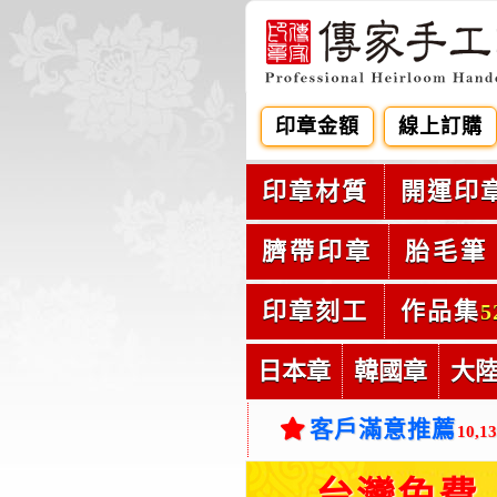
印章金額
線上訂購
印章材質
開運印
臍帶印章
胎毛筆
印章刻工
作品集
5
日本章
韓國章
大
客戶滿意推薦
10,1