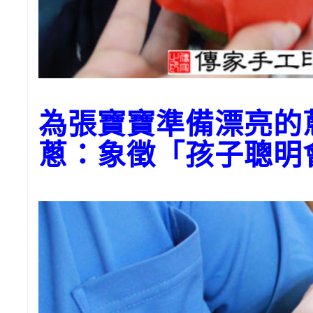
為張寶寶準備漂亮的
蔥：象徵「孩子聰明