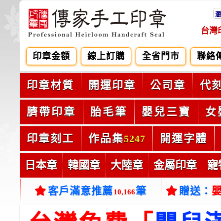
台灣
印章金額
線上訂購
全省門市
聯絡
印章材質
開運印章
公司章
代
臍帶印章
胎毛筆
嬰兒三寶
女
印章刻工
作品集
開運字體
5247
日本章
韓國章
大陸章
金屬印章
寵
客戶滿意推薦
筆
贈送：
10,166