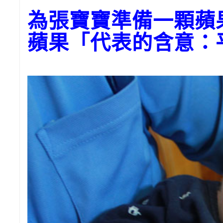
為張寶寶準備一顆蘋
蘋果「代表的含意：