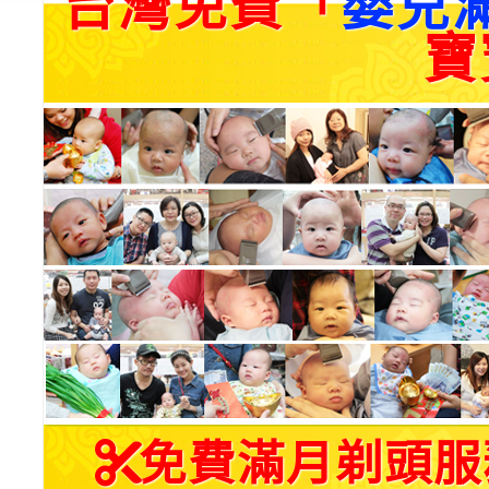
台灣免費「
嬰兒
寶
免費滿月剃頭服務