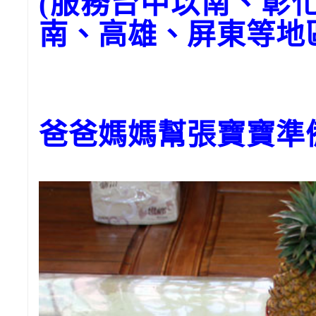
(服務台中以南、彰
南、高雄、屏東等地
爸爸媽媽幫張寶寶準