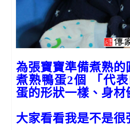
為張寶寶準備煮熟的
煮熟鴨蛋2個 「代
蛋的形狀一樣、身材
大家看看我是不是很