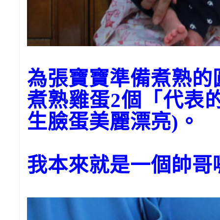
為張寶寶準備煮熟
煮熟雞蛋2個「代表
生臉蛋美麗漂亮)。
我本來就是一個帥哥