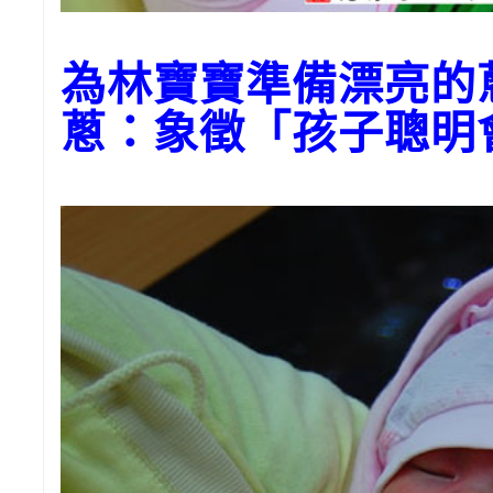
為林寶寶準備漂亮的
蔥：象徵「孩子聰明