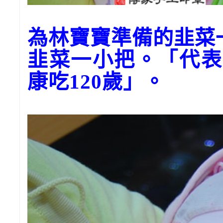
為林寶寶準備的韭菜
韭菜一小把。「代表
康吃120歲」。