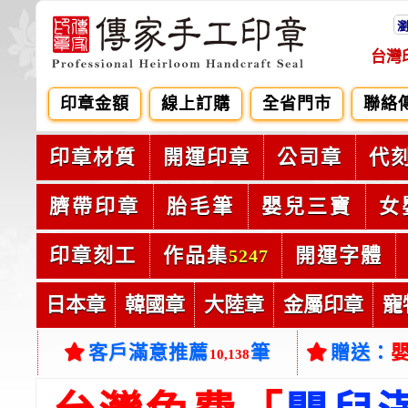
台灣
印章金額
線上訂購
全省門市
聯絡
印章材質
開運印章
公司章
代
臍帶印章
胎毛筆
嬰兒三寶
女
印章刻工
作品集
開運字體
5247
日本章
韓國章
大陸章
金屬印章
寵
客戶滿意推薦
筆
贈送：
10,138