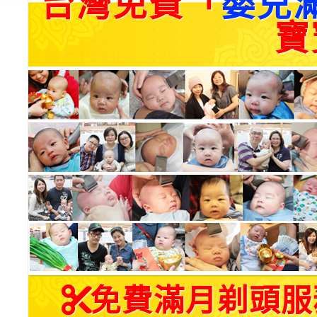
台灣免費「
嬰兒
寶
免費滿月剃頭服務