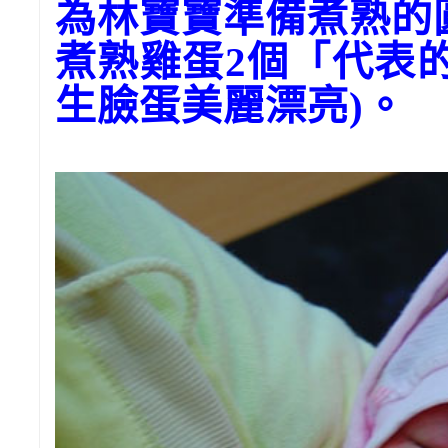
為林寶寶準備煮熟的
煮熟雞蛋2個「代表
生臉蛋美麗漂亮)。