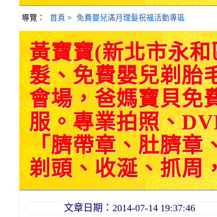
導覽：
首頁
>
免費嬰兒滿月理髮祝福活動專區
黃寶寶(新北市永
髮、免費嬰兒剃胎
會場，爸媽寶貝免
服。專業拍照、DV
「臍帶章、肚臍章
剃頭、收涎、抓周，三選
文章日期：2014-07-14 19:37:46