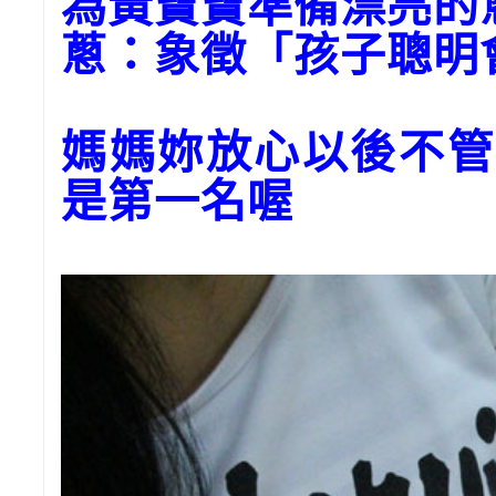
為黃寶寶準備漂亮的
蔥：象徵「孩子聰明
媽媽妳放心以後不管
是第一名喔