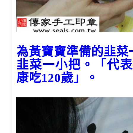
為黃寶寶準備的韭菜
韭菜一小把。「代表
康吃120歲」。