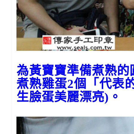
為黃寶寶準備煮熟的
煮熟雞蛋2個「代表
生臉蛋美麗漂亮)。