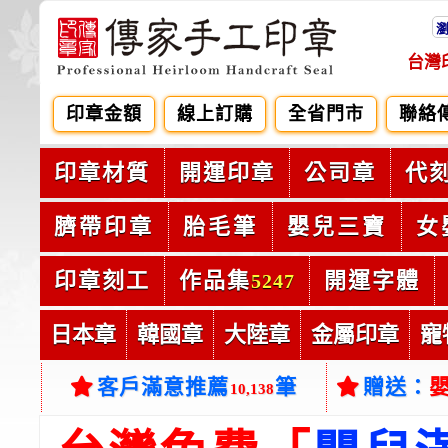
台灣
印章金額
線上訂購
全省門市
聯絡
印章材質
開運印章
公司章
代
臍帶印章
胎毛筆
嬰兒三寶
女
印章刻工
作品集
開運字體
5247
日本章
韓國章
大陸章
金屬印章
寵
客戶滿意推薦
筆
贈送：
10,138