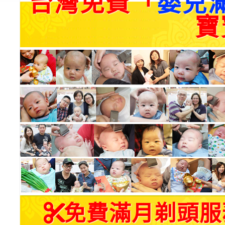
台灣免費「
嬰兒
寶
免費滿月剃頭服務