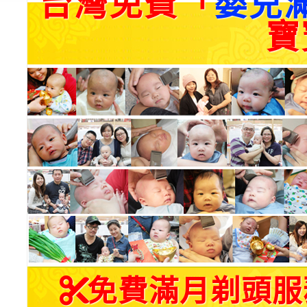
台灣免費「
嬰兒
寶
免費滿月剃頭服務