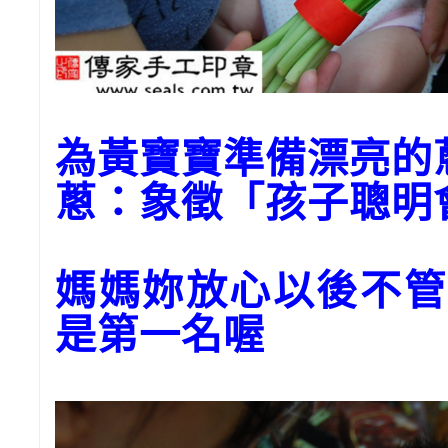
為黃寶寶準備漂亮的
蔥：象徵「孩子聰明
媽媽妳放心以後不管
是第一名喔