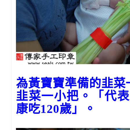
為黃寶寶準備的韭菜
韭菜一小把。「代表
康吃120歲」。