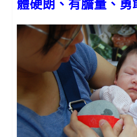
體硬朗、有膽量、勇