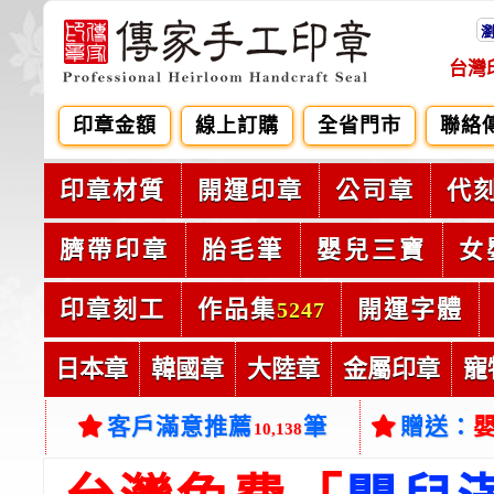
台灣
印章金額
線上訂購
全省門市
聯絡
印章材質
開運印章
公司章
代
臍帶印章
胎毛筆
嬰兒三寶
女
印章刻工
作品集
開運字體
5247
日本章
韓國章
大陸章
金屬印章
寵
客戶滿意推薦
筆
贈送：
10,138