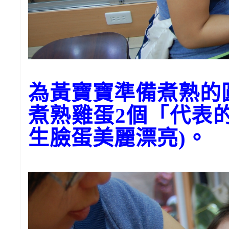
為黃寶寶準備煮熟的
煮熟雞蛋2個「代表
生臉蛋美麗漂亮)。