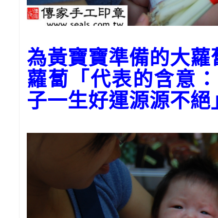
為黃寶寶準備的大蘿
蘿蔔「代表的含意：
子一生好運源源不絕