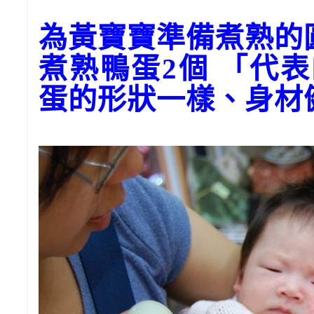
為黃寶寶準備煮熟的
煮熟鴨蛋2個 「代
蛋的形狀一樣、身材